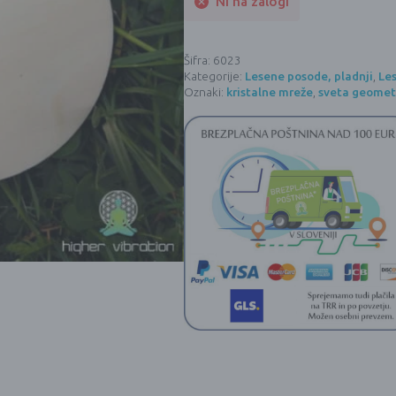
Ni na zalogi
Šifra:
6023
Kategorije:
Lesene posode, pladnji
,
Les
Oznaki:
kristalne mreže
,
sveta geomet