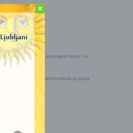
erem je celota večja od sestavljenih delov. Vse
tivno in moško (Yang), katerih interakcija vpliva