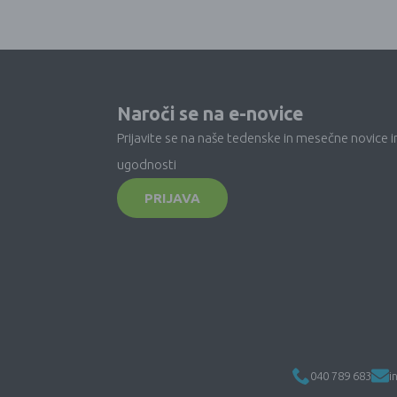
Naroči se na e-novice
Prijavite se na naše tedenske in mesečne novice i
ugodnosti
PRIJAVA
040 789 683
i