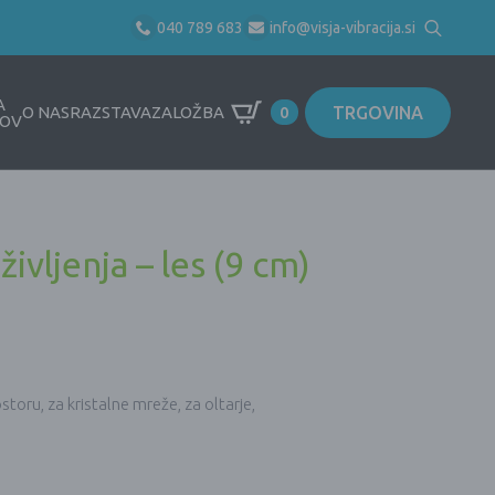
040 789 683
info@visja-vibracija.si
Search
for:
A
TRGOVINA
O NAS
RAZSTAVA
ZALOŽBA
0
OV
življenja – les (9 cm)
storu, za kristalne mreže, za oltarje,