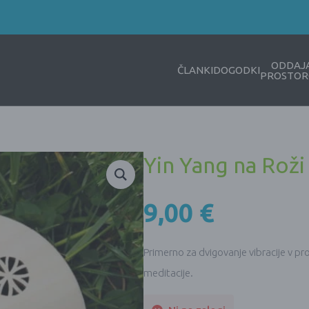
ODDAJ
ČLANKI
DOGODKI
PROSTOR
Yin Yang na Roži 
9,00
€
Primerno za dvigovanje vibracije v pro
meditacije.