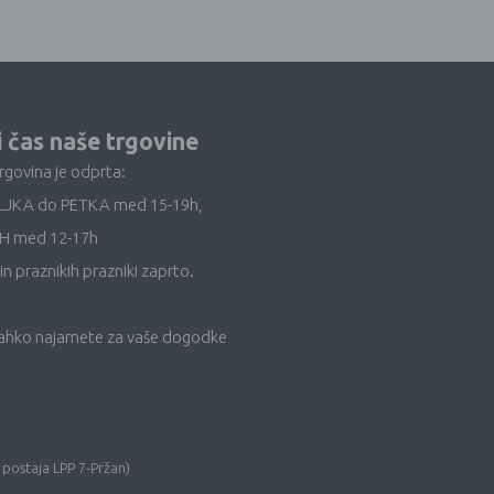
i čas naše trgovine
trgovina je odprta:
LJKA do PETKA med 15-19h,
H med 12-17h
in praznikih prazniki zaprto.
lahko najamete za vaše dogodke
 postaja LPP 7-Pržan)