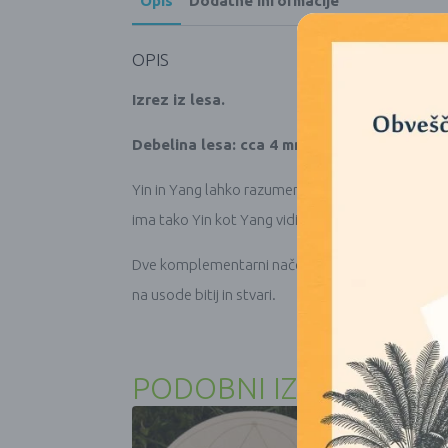
Opis
Dodatne informacije
OPIS
Izrez iz lesa.
Debelina lesa: cca 4 mm
Yin in Yang lahko razumemo kot komplementarni (in
ima tako Yin kot Yang vidik (na primer senca ne 
Dve komplementarni načeli kitajske filozofije: eno
na usode bitij in stvari.
PODOBNI IZDELKI