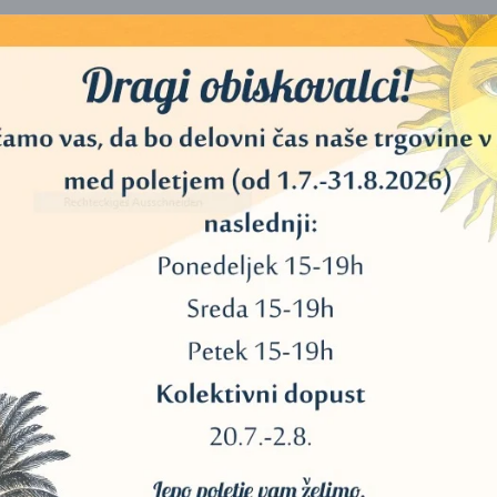
 ne nasprotujoči sili), ki medsebojno tvorijo dinamični sistem, v kat
more obstajati brez svetlobe).
 negativno, temno, pasivno in žensko (Yin) in eno pozitivno, bistro, ak