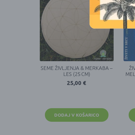
SEME ŽIVLJENJA & MERKABA –
ŽI
LES (25 CM)
MEL
25,00
€
DODAJ V KOŠARICO