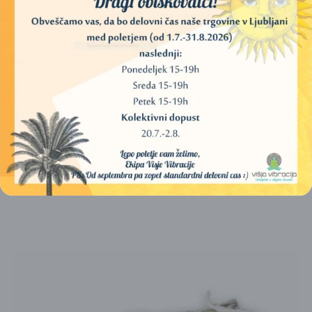
DIŠEČE PALČKE – TULSI (SATYA)
2,50
€
DODAJ V KOŠARICO