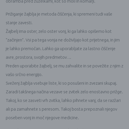
obramba pred žuželkami, kot so moli in komarji.
Prižiganje žajblja je metoda čiščenja, ki spremeni tudi vaše
stanje zavesti.
Žajbelj ima oster, zelo oster vonj, ki ga lahko opišemo kot
“začinjen”. Vsi pa tega vonja ne doživljajo kot prijetnega, in jim
je lahko premočan. Lahko ga uporabljate za lastno čiščenje
avre, prostora, svojih predmetov…
Preden uporabite žajbelj, se mu zahvalite in se povežite z njim z
vašo srčno energijo.
Sveženj žajblja vsebuje liste, ki so posušeni in zvezani skupaj.
Zaradi takšnega načina vezave se zvitek zelo enostavno prižge.
Takoj, ko se zasveti vrh zvitka, lahko pihnete vanj, da se razžari
ali pa zamahnete s peresom. Takoj bosta prepoznali njegov
poseben vonj in moč njegove medicine.