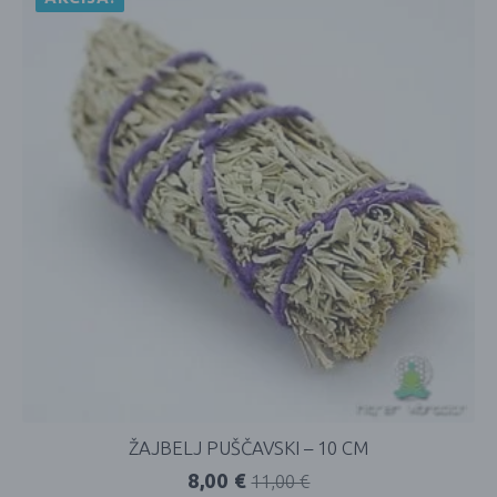
ŽAJBELJ PUŠČAVSKI – 10 CM
8,00
€
11,00
€