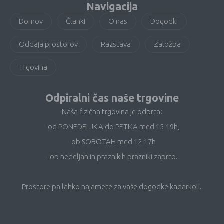
Navigacija
Domov
Članki
O nas
Dogodki
Oddaja prostorov
Razstava
Založba
Trgovina
Odpiralni čas naše trgovine
Naša fizična trgovina je odprta:
- od PONEDELJKA do PETKA med 15-19h,
- ob SOBOTAH med 12-17h
- ob nedeljah in praznikih prazniki zaprto.
Prostore pa lahko najamete za vaše dogodke kadarkoli.