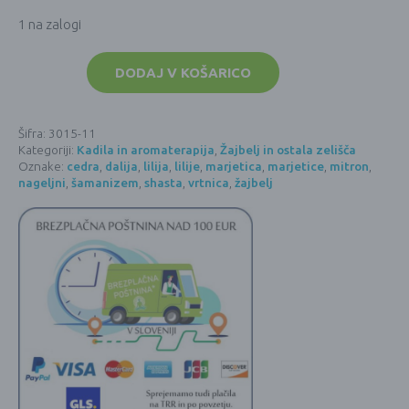
1 na zalogi
Žajbelj
BELI
DODAJ V KOŠARICO
z
NAGELJNI,
MARJETICAMI
in
Šifra:
3015-11
MITRONOM
Kategoriji:
Kadila in aromaterapija
,
Žajbelj in ostala zelišča
-
10
Oznake:
cedra
,
dalija
,
lilija
,
lilije
,
marjetica
,
marjetice
,
mitron
,
cm
nageljni
,
šamanizem
,
shasta
,
vrtnica
,
žajbelj
količina