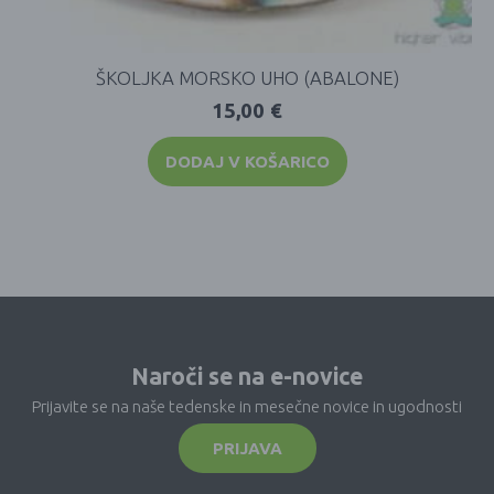
ŠKOLJKA MORSKO UHO (ABALONE)
15,00
€
DODAJ V KOŠARICO
Naroči se na e-novice
Prijavite se na naše tedenske in mesečne novice in ugodnosti
PRIJAVA