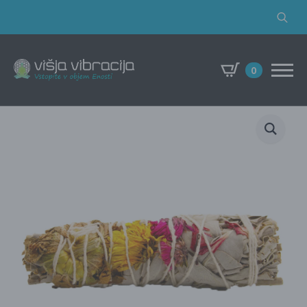
Search
for:
0