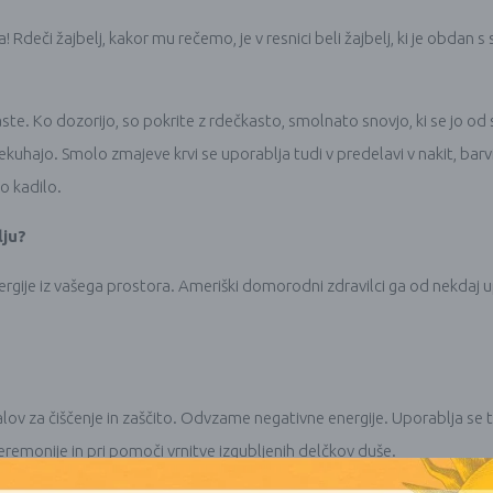
a! Rdeči žajbelj, kakor mu rečemo, je v resnici beli žajbelj, ki je obd
ste. Ko dozorijo, so pokrite z rdečkasto, smolnato snovjo, ki se jo od 
rekuhajo. Smolo zmajeve krvi se uporablja tudi v predelavi v nakit, bar
o kadilo.
lju?
ergije iz vašega prostora. Ameriški domorodni zdravilci ga od nekdaj up
ualov za čiščenje in zaščito. Odvzame negativne energije. Uporablja se t
remonije in pri pomoči vrnitve izgubljenih delčkov duše.