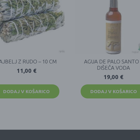
AJBELJ Z RUDO – 10 CM
AGUA DE PALO SANTO 
DIŠEČA VODA
11,00
€
19,00
€
DODAJ V KOŠARICO
DODAJ V KOŠARICO