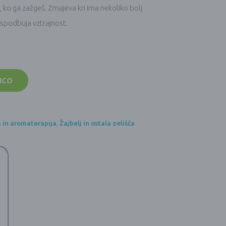
ti, ko ga zažgeš. Zmajeva kri ima nekoliko bolj
 spodbuja vztrajnost.
ICO
a in aromaterapija
,
Žajbelj in ostala zelišča