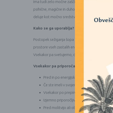
Ima tudi zelo močne zaščitne lastnosti. Rdeča smol
psihične, magične in duhovne energije. Prav tako 
deluje kot močno sredstvo za razstrupljanje in čiš
Kako se ga uporablja?
Postopek sežiganja šopa suhih zelišč ali listov j
prostore vseh zastalih energij. Dovolite, da vas d
Vsekakor pa svetujemo, da se z duhom žajblja pov
Vsekakor pa priporočame čiščenje z dimom k
Pred in po energijskemu zdravljenju
Če ste imeli v svojem prostoru preveč obisko
Vsekakor po prepiru ali kateri koli stresni si
Izjemno priporočljivo tudi ko nam planeti 
Pred molitvijo ali obredom