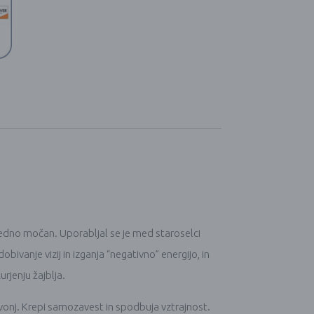
zredno močan. Uporabljal se je med staroselci
bivanje vizij in izganja “negativno” energijo, in
rjenju žajblja.
n vonj. Krepi samozavest in spodbuja vztrajnost.