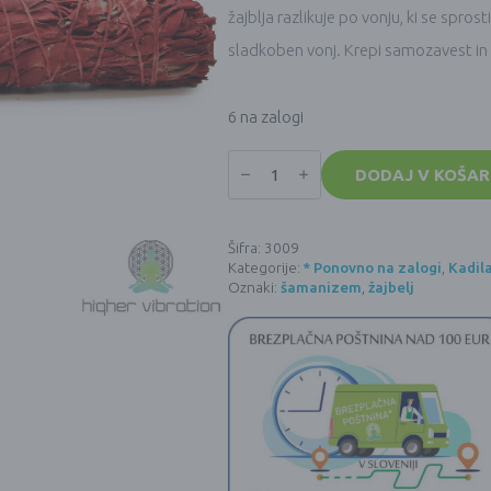
žajblja razlikuje po vonju, ki se spros
sladkoben vonj. Krepi samozavest in
6 na zalogi
Žajbelj
RDEČI
DODAJ V KOŠAR
(dragon's
blood
sage)
-
Šifra:
3009
22
Kategorije:
* Ponovno na zalogi
,
Kadil
cm
količina
Oznaki:
šamanizem
,
žajbelj