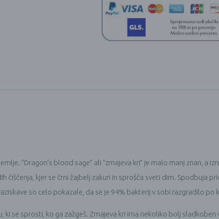
emlje. “Dragon’s blood sage” ali “zmajeva kri” je malo manj znan, a i
iščenja, kjer se črni žajbelj zakuri in sprošča sveti dim. Spodbuja prido
aziskave so celo pokazale, da se je 94% bakterij v sobi razgradilo po ku
ju, ki se sprosti, ko ga zažgeš. Zmajeva kri ima nekoliko bolj sladkobe