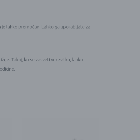
 jim je lahko premočan. Lahko ga uporabljate za
žge. Takoj, ko se zasveti vrh zvitka, lahko
edicine.