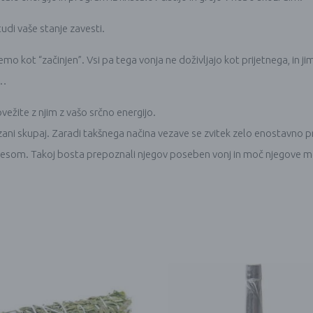
tudi vaše stanje zavesti.
išemo kot “začinjen”. Vsi pa tega vonja ne doživljajo kot prijetnega, in
v…
vežite z njim z vašo srčno energijo.
vezani skupaj. Zaradi takšnega načina vezave se zvitek zelo enostavno pri
peresom. Takoj bosta prepoznali njegov poseben vonj in moč njegove m