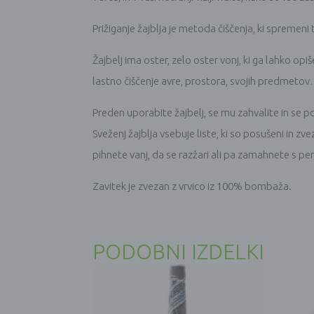
Prižiganje žajblja je metoda čiščenja, ki spremeni 
Žajbelj ima oster, zelo oster vonj, ki ga lahko op
lastno čiščenje avre, prostora, svojih predmeto
Preden uporabite žajbelj, se mu zahvalite in se po
Sveženj žajblja vsebuje liste, ki so posušeni in z
pihnete vanj, da se razžari ali pa zamahnete s 
Zavitek je zvezan z vrvico iz 100% bombaža.
PODOBNI IZDELKI