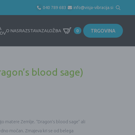
040 789 683
info@visja-vibracija.si
Search
for:
A
TRGOVINA
O NAS
RAZSTAVA
ZALOŽBA
0
OV
ragon’s blood sage)
ijo matere Zemlje. “Dragon’s blood sage” ali
zredno močan. Zmajeva kri se od belega