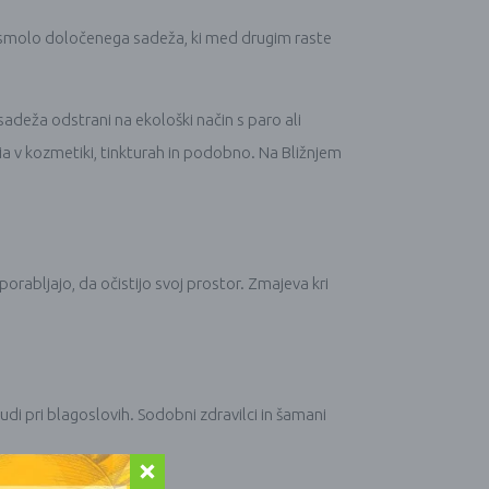
an s smolo določenega sadeža, ki med drugim raste
sadeža odstrani na ekološki način s paro ali
via v kozmetiki, tinkturah in podobno. Na Bližnjem
orabljajo, da očistijo svoj prostor. Zmajeva kri
udi pri blagoslovih. Sodobni zdravilci in šamani