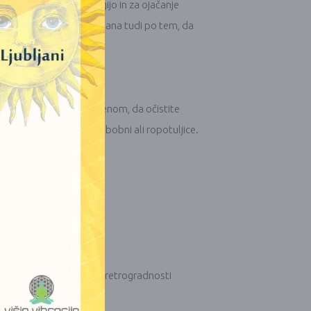
tivno ali zastalo energijo in za ojačanje
potence. Zmajeva kri je znana tudi po tem, da
dite po vašem domu z namenom, da očistite
rabite glasbila, kot so bobni ali ropotuljice.
e lune ali ob Merkurjevi retrogradnosti