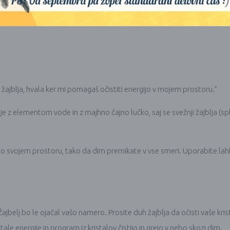
avami
žajblja, hvala ker mi pomagaš očistiti energijo v mojem prostoru.”
e z elementom vode in z majhno čajno lučko, saj se svežnji žajblja (spl
po svojem prostoru, tako da dim premikate v vse smeri. Uporabite lahko
belj bo le ojačal vašo namero. Prosite duh žajblja da očisti vaše krist
zastale energije in program iz kristalov čistijo in grejo v nebo skozi dim.