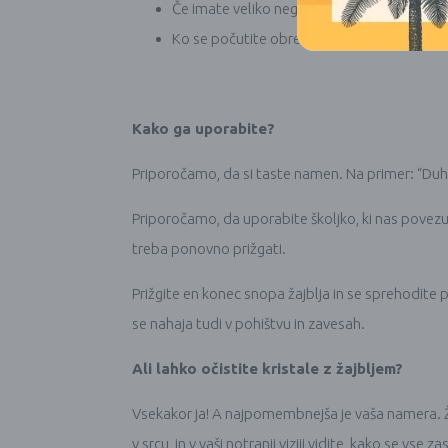
Če imate veliko negativnih misli ali čustev
Ko se počutite obremenjene s svojimi tež
Kako ga uporabite?
Priporočamo, da si taste namen. Na primer: “Duh 
Priporočamo, da uporabite školjko, ki nas povezuj
treba ponovno prižgati.
Prižgite en konec snopa žajblja in se sprehodite 
se nahaja tudi v pohištvu in zavesah.
Ali lahko očistite kristale z žajbljem?
Vsekakor ja! A najpomembnejša je vaša namera. Žaj
v srcu, in v vaši notranji viziji vidite, kako se vse 