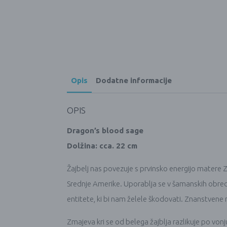
Opis
Dodatne informacije
OPIS
Dragon’s blood sage
Dolžina: cca. 22 cm
Žajbelj nas povezuje s prvinsko energijo matere Z
Srednje Amerike. Uporablja se v šamanskih obredih č
entitete, ki bi nam želele škodovati. Znanstvene r
Zmajeva kri se od belega žajblja razlikuje po von