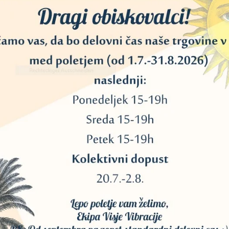
a zmajeve krvi se je tradicionalno uporabljala za čiščenje polja z nega
naj bi se izboljšalo zdravje, moč in naj bi pomagala pri zdravljenju im
čenje krvi.
e del tradicij po celem svetu. Lahko prižgete vaš žajbelj in se spreho
uh žajblja void skozi pesem moči vašega srca. Ob “žajbljanju” lahko upo
ežete v kratki molitvi.
ateregakoli žajblja v naslednjih primerih:
v, ali bi radi očistili proctor, ko oddidejo
tuaciji
in zvezde pripravljajo zabavne dogodke, kot so mrk, noč polne ali mlad