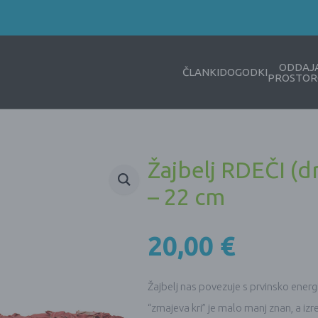
ODDAJ
ČLANKI
DOGODKI
PROSTOR
Žajbelj RDEČI (d
– 22 cm
20,00
€
Žajbelj nas povezuje s prvinsko energ
“zmajeva kri” je malo manj znan, a i