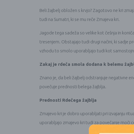
Beli žajbelj obložen s krvjo? Zagotovo ne kri zmaj
tudi na Sumatri, ki se mu reče Zmajeva kri.
Jagode tega sadeža so velike kot češnja in koniča
tresenjem. Obstajajo tudi drugi načini, ki sadje p
vzhodu to smolo uporabljajo tudi kot samostojn
Zakaj je rdeča smola dodana k belemu žajb
Znano je, da beli žajbelj odstranjuje negativne en
povečuje prednosti belega žajblja.
Prednosti Rdečega žajblja
Zmajevo kri je dobro uporabljati pri izvajanju rit
uporabljajo zmajevo kri tudi za povečanje moči ce