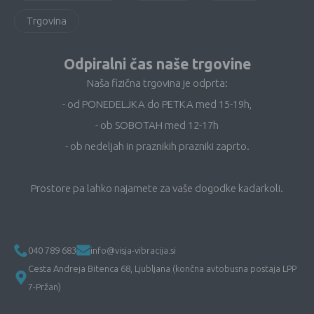
Trgovina
Odpiralni čas naše trgovine
Naša fizična trgovina je odprta:
- od PONEDELJKA do PETKA med 15-19h,
- ob SOBOTAH med 12-17h
- ob nedeljah in praznikih prazniki zaprto.
Prostore pa lahko najamete za vaše dogodke kadarkoli.
040 789 683
info@visja-vibracija.si
Cesta Andreja Bitenca 68, Ljubljana (končna avtobusna postaja LPP
7-Pržan)