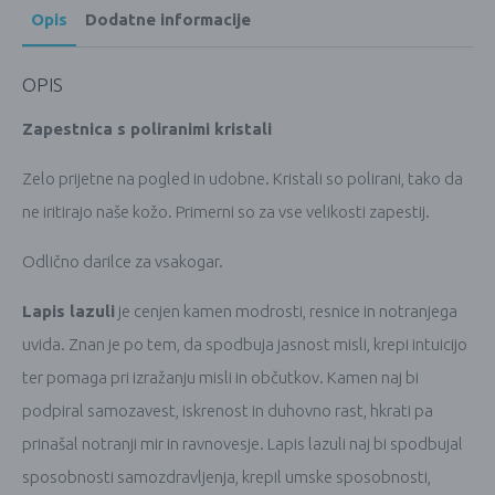
Opis
Dodatne informacije
OPIS
Zapestnica s poliranimi kristali
Zelo prijetne na pogled in udobne. Kristali so polirani, tako da
ne iritirajo naše kožo. Primerni so za vse velikosti zapestij.
Odlično darilce za vsakogar.
Lapis lazuli
je cenjen kamen modrosti, resnice in notranjega
uvida. Znan je po tem, da spodbuja jasnost misli, krepi intuicijo
ter pomaga pri izražanju misli in občutkov. Kamen naj bi
podpiral samozavest, iskrenost in duhovno rast, hkrati pa
prinašal notranji mir in ravnovesje. Lapis lazuli naj bi spodbujal
sposobnosti samozdravljenja, krepil umske sposobnosti,