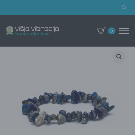
Search
for:
0