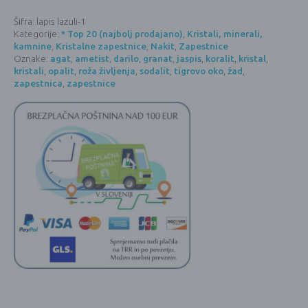
LAPIS
LAZULI
Šifra:
lapis lazuli-1
količina
Kategorije:
* Top 20 (najbolj prodajano)
,
Kristali, minerali,
kamnine
,
Kristalne zapestnice
,
Nakit
,
Zapestnice
Oznake:
agat
,
ametist
,
darilo
,
granat
,
jaspis
,
koralit
,
kristal
,
kristali
,
opalit
,
roža življenja
,
sodalit
,
tigrovo oko
,
žad
,
zapestnica
,
zapestnice