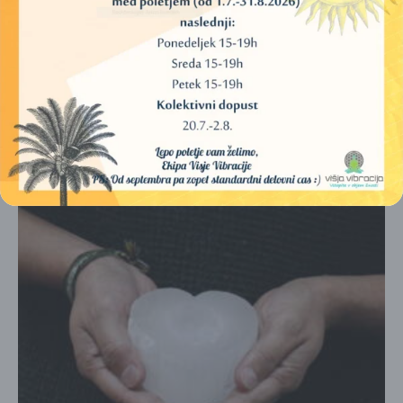
ŠUNGIT – ŽEPNI KRISTAL, BRUŠEN (4-5 CM)
5,00
€
DODAJ V KOŠARICO