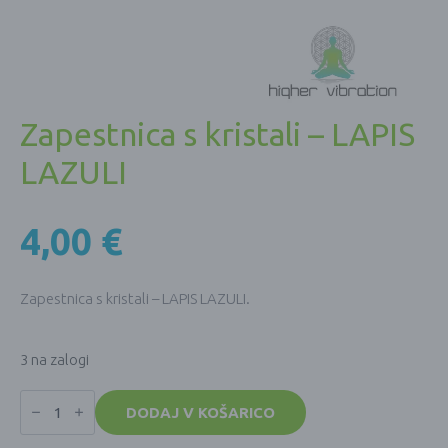
Zapestnica s kristali – LAPIS
LAZULI
4,00
€
Zapestnica s kristali – LAPIS LAZULI.
3 na zalogi
Zapestnica
s
DODAJ V KOŠARICO
kristali
-