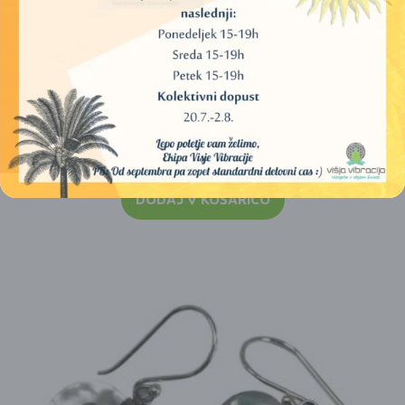
OGRLICA S KRISTALOM V OBLIKI SOLZE (KAMENA
STRELA) IZ MAKRAMEJA
12,00
€
DODAJ V KOŠARICO