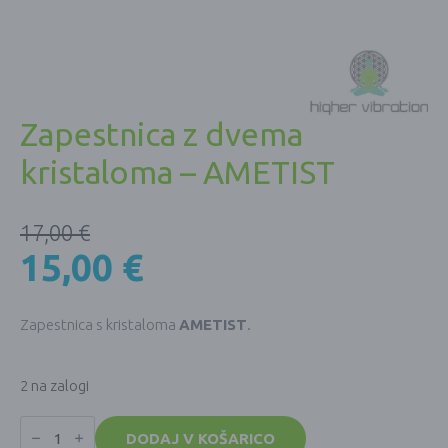
Zapestnica z dvema
kristaloma – AMETIST
17,00
€
15,00
€
Zapestnica s kristaloma
AMETIST
.
2 na zalogi
Zapestnica
z
DODAJ V KOŠARICO