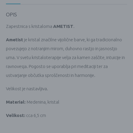
OPIS
Zapestnica s kristaloma
AMETIST
.
Ametist
je kristal značilne vijolične barve, ki ga tradicionalno
povezujejo z notranjim mirom, duhovno rastjo in jasnostjo
uma. V svetu kristaloterapije velja za kamen zaščite, intuicije in
ravnovesja. Pogosto se uporablja pri meditaciji ter za
ustvarjanje občutka sproščenosti in harmonije.
Velikost je nastavljiva.
Material:
Medenina, kristal
Velikost:
cca 6,5 cm