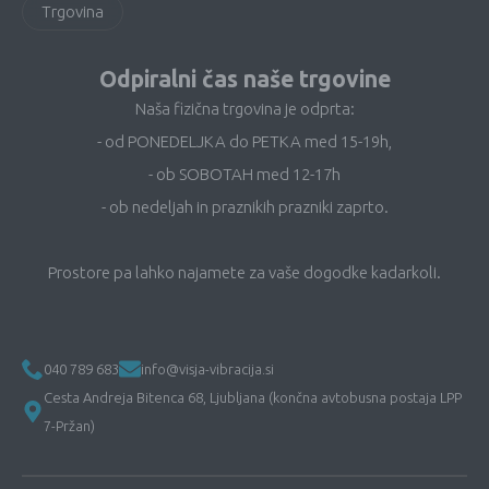
Trgovina
Odpiralni čas naše trgovine
Naša fizična trgovina je odprta:
- od PONEDELJKA do PETKA med 15-19h,
- ob SOBOTAH med 12-17h
- ob nedeljah in praznikih prazniki zaprto.
Prostore pa lahko najamete za vaše dogodke kadarkoli.
040 789 683
info@visja-vibracija.si
Cesta Andreja Bitenca 68, Ljubljana (končna avtobusna postaja LPP
7-Pržan)