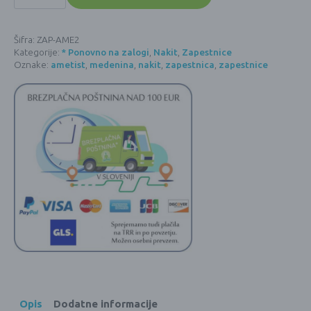
dvema
kristaloma
-
AMETIST
Šifra:
ZAP-AME2
količina
Kategorije:
* Ponovno na zalogi
,
Nakit
,
Zapestnice
Oznake:
ametist
,
medenina
,
nakit
,
zapestnica
,
zapestnice
Opis
Dodatne informacije