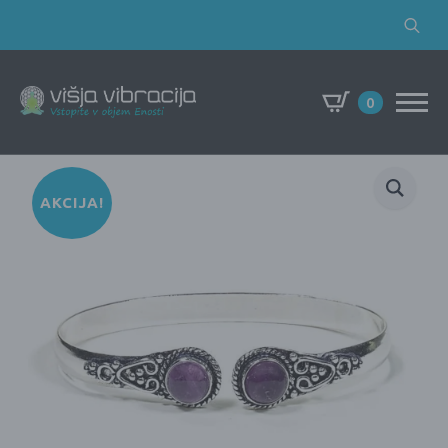
Search
for:
0
AKCIJA!