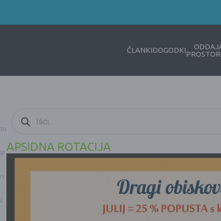
ODDAJ
ČLANKI
DOGODKI
PROSTOR
Products
search
30
APSIDNA ROTACIJA
52
11
2