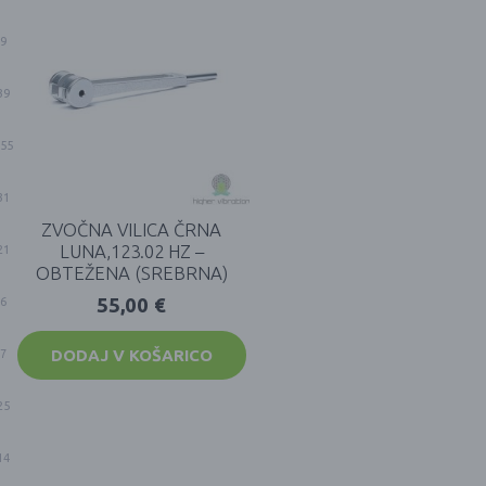
9
39
55
31
ZVOČNA VILICA ČRNA
LUNA,123.02 HZ –
21
OBTEŽENA (SREBRNA)
55,00
€
6
DODAJ V KOŠARICO
7
25
14