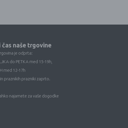
i čas naše trgovine
trgovina je odprta:
LJKA do PETKA med 15-19h,
H med 12-17h
in praznikih prazniki zaprto.
lahko najamete za vaše dogodke