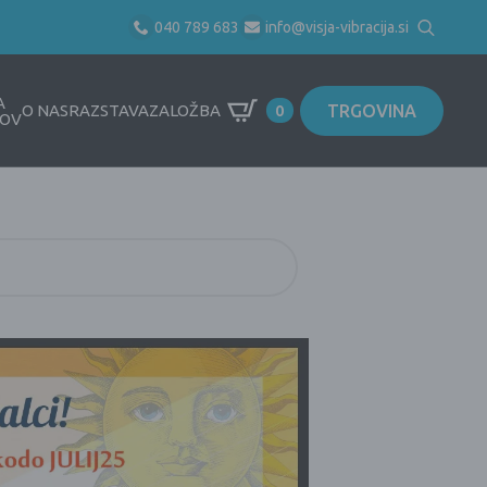
040 789 683
info@visja-vibracija.si
Search
for:
A
TRGOVINA
O NAS
RAZSTAVA
ZALOŽBA
0
OV