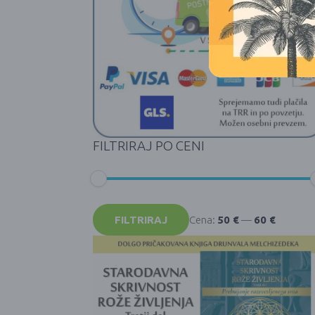
FILTRIRAJ PO CENI
Min
Max
cena
cena
FILTRIRAJ
Cena:
50 €
—
60 €