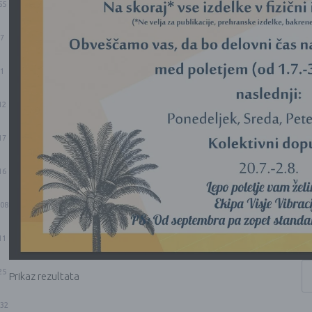
55
7
1
12
17
16
08
11
25
Prikaz rezultata
32