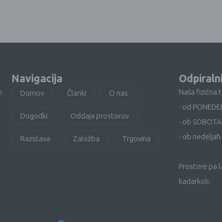
Navigacija
Odpiraln
n
Naša fizična 
Domov
Članki
O nas
- od PONEDE
Dogodki
Oddaja prostorov
- ob SOBOTA
- ob nedeljah 
Razstava
Založba
Trgovina
Prostore pa 
kadarkoli.