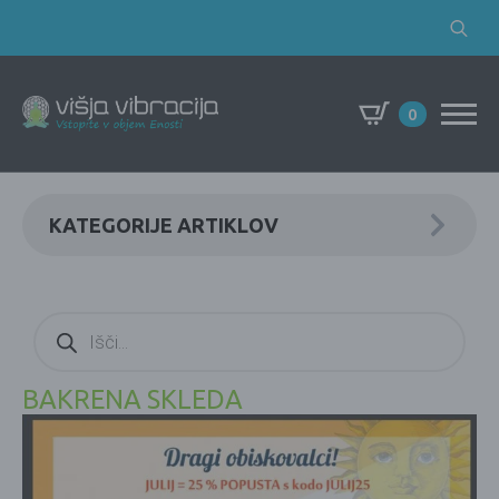
Search
for:
0
KATEGORIJE ARTIKLOV
Products
search
BAKRENA SKLEDA