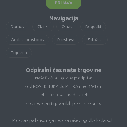
PRIJAVA
Navigacija
Domov
Članki
O nas
Dogodki
Oddaja prostorov
Razstava
Založba
Trgovina
Odpiralni čas naše trgovine
Naša fizična trgovina je odprta:
- od PONEDELJKA do PETKA med 15-19h,
- ob SOBOTAH med 12-17h
- ob nedeljah in praznikih prazniki zaprto.
Prostore pa lahko najamete za vaše dogodke kadarkoli.