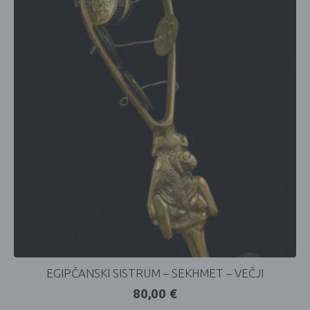
EGIPČANSKI SISTRUM – SEKHMET – VEČJI
80,00
€