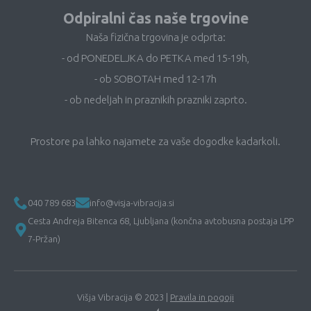
Odpiralni čas naše trgovine
Naša fizična trgovina je odprta:
- od PONEDELJKA do PETKA med 15-19h,
- ob SOBOTAH med 12-17h
- ob nedeljah in praznikih prazniki zaprto.
Prostore pa lahko najamete za vaše dogodke kadarkoli.
040 789 683
info@visja-vibracija.si
Cesta Andreja Bitenca 68, Ljubljana (končna avtobusna postaja LPP
7-Pržan)
Višja Vibracija © 2023 |
Pravila in pogoji