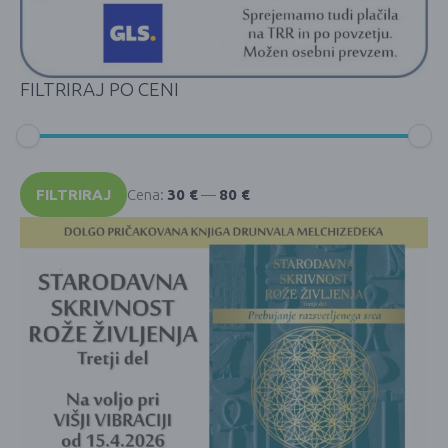
FILTRIRAJ PO CENI
Min
Max
cena
cena
FILTRIRAJ
Cena:
30 €
—
80 €