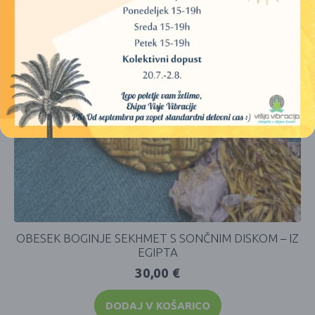
OBESEK BOGINJE SEKHMET S SONČNIM DISKOM – IZ
EGIPTA
30,00
€
DODAJ V KOŠARICO