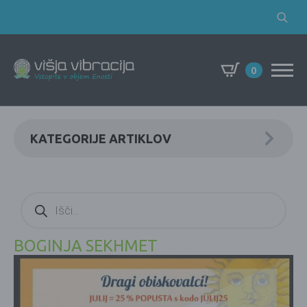
Search
for:
0
KATEGORIJE ARTIKLOV
Products
search
BOGINJA SEKHMET