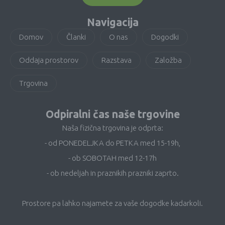
Navigacija
Domov
Članki
O nas
Dogodki
Oddaja prostorov
Razstava
Založba
Trgovina
Odpiralni čas naše trgovine
Naša fizična trgovina je odprta:
- od PONEDELJKA do PETKA med 15-19h,
- ob SOBOTAH med 12-17h
- ob nedeljah in praznikih prazniki zaprto.
Prostore pa lahko najamete za vaše dogodke kadarkoli.