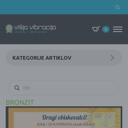
Search
for:
0
KATEGORIJE ARTIKLOV
Products
search
BRONZIT