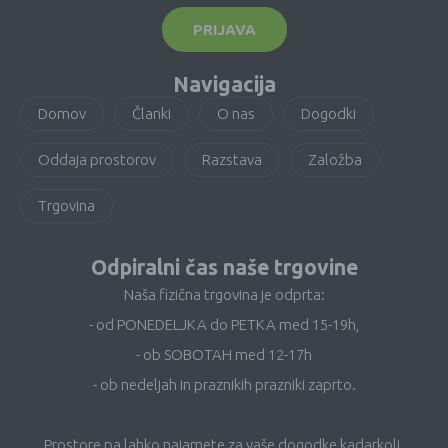
PRIJAVA
Navigacija
Domov
Članki
O nas
Dogodki
Oddaja prostorov
Razstava
Založba
Trgovina
Odpiralni čas naše trgovine
Naša fizična trgovina je odprta:
- od PONEDELJKA do PETKA med 15-19h,
- ob SOBOTAH med 12-17h
- ob nedeljah in praznikih prazniki zaprto.
Prostore pa lahko najamete za vaše dogodke kadarkoli.