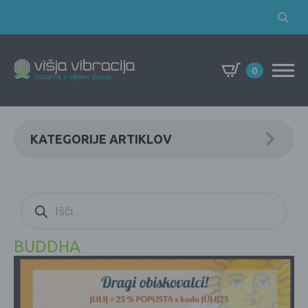
Search
for:
0
KATEGORIJE ARTIKLOV
Products
search
BUDDHA