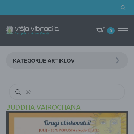
Search
for:
0
KATEGORIJE ARTIKLOV
Products
search
BUDDHA VAIROCHANA