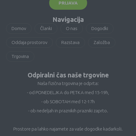
PRIJAVA
Navigacija
Domov
Članki
O nas
Dogodki
Oddaja prostorov
Razstava
Založba
Trgovina
Odpiralni čas naše trgovine
Naša fizična trgovina je odprta:
- od PONEDELJKA do PETKA med 15-19h,
- ob SOBOTAH med 12-17h
- ob nedeljah in praznikih prazniki zaprto.
Prostore pa lahko najamete za vaše dogodke kadarkoli.