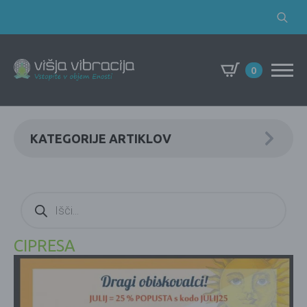
Search
for:
0
KATEGORIJE ARTIKLOV
Products
search
CIPRESA