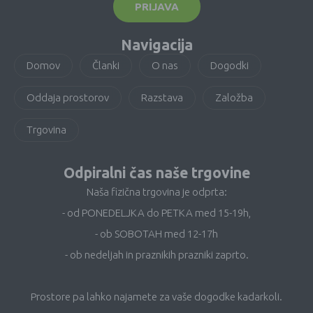
PRIJAVA
Navigacija
Domov
Članki
O nas
Dogodki
Oddaja prostorov
Razstava
Založba
Trgovina
Odpiralni čas naše trgovine
Naša fizična trgovina je odprta:
- od PONEDELJKA do PETKA med 15-19h,
- ob SOBOTAH med 12-17h
- ob nedeljah in praznikih prazniki zaprto.
Prostore pa lahko najamete za vaše dogodke kadarkoli.