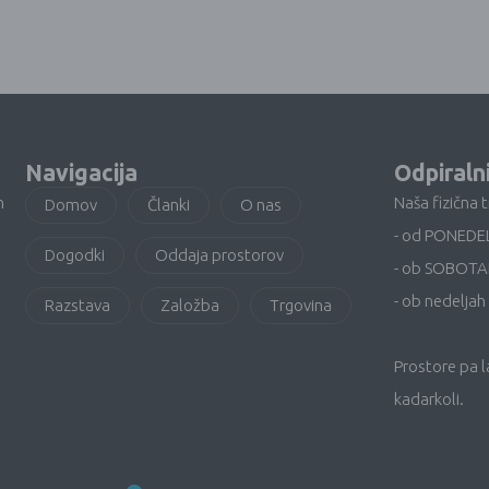
Navigacija
Odpiraln
n
Naša fizična 
Domov
Članki
O nas
- od PONEDE
Dogodki
Oddaja prostorov
- ob SOBOTA
- ob nedeljah 
Razstava
Založba
Trgovina
Prostore pa 
kadarkoli.