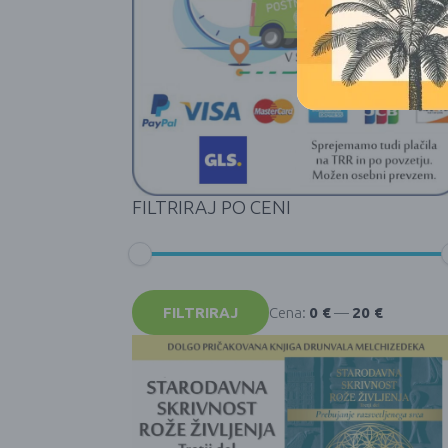
FILTRIRAJ PO CENI
Min
Max
cena
cena
FILTRIRAJ
Cena:
0 €
—
20 €