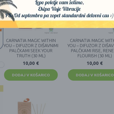
CARNATIA MAGIC WITHIN
CARNATIA MAGIC WIT
YOU – DIFUZOR Z DIŠAVNIMI
YOU – DIFUZOR Z DIŠAV
PALČKAMI SEEK YOUR
PALČKAMI RISE, REN
TRUTH (30 ML)
FLOURISH (30 ML)
10,00
€
10,00
€
DODAJ V KOŠARICO
DODAJ V KOŠARICO