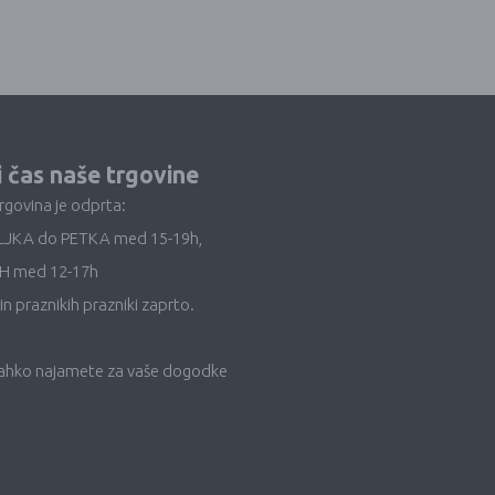
i čas naše trgovine
trgovina je odprta:
LJKA do PETKA med 15-19h,
H med 12-17h
in praznikih prazniki zaprto.
lahko najamete za vaše dogodke