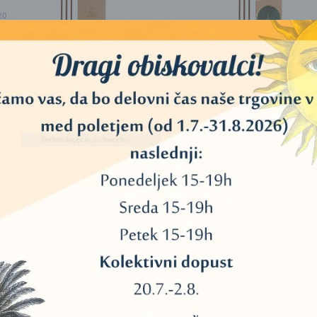
20
40
11
45
CARNATIA MAGIC WITHIN
CARNATIA MAGIC WIT
YOU – DIŠEČE PALČKE FIND
YOU – DIŠEČE PALČK
YOUR CENTRE
EMBRACE HARMON
34
3,00
€
3,00
€
3
DODAJ V KOŠARICO
DODAJ V KOŠARICO
13