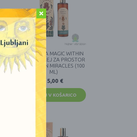
HIN
CARNATIA MAGIC WITHIN
E
YOU – SPREJ ZA PROSTOR
Y
BELIEVE IN MIRACLES (100
ML)
15,00
€
DODAJ V KOŠARICO