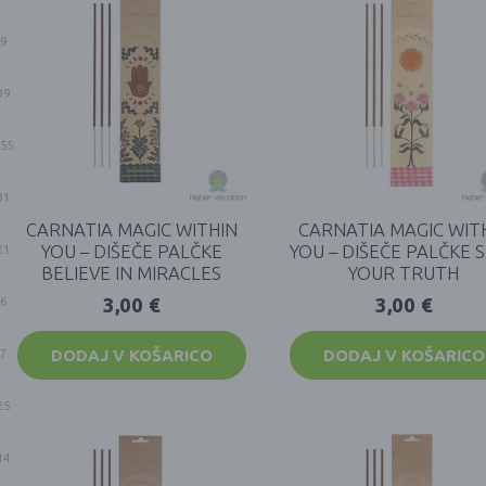
9
39
55
31
CARNATIA MAGIC WITHIN
CARNATIA MAGIC WIT
YOU – DIŠEČE PALČKE
YOU – DIŠEČE PALČKE 
21
BELIEVE IN MIRACLES
YOUR TRUTH
3,00
€
3,00
€
6
DODAJ V KOŠARICO
DODAJ V KOŠARICO
7
25
14