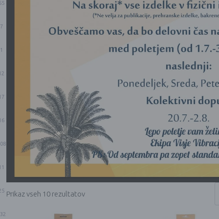
55
7
1
12
17
16
08
11
25
Prikaz vseh 10 rezultatov
32