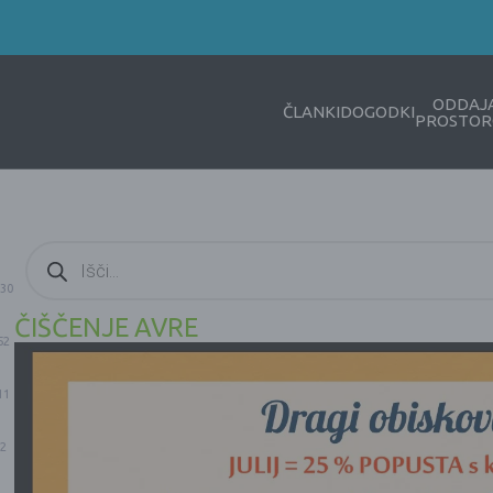
ODDAJ
ČLANKI
DOGODKI
PROSTOR
Products
search
30
ČIŠČENJE AVRE
52
11
2