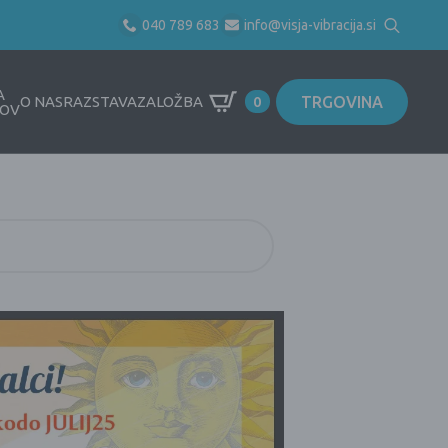
040 789 683
info@visja-vibracija.si
Search
for:
A
TRGOVINA
O NAS
RAZSTAVA
ZALOŽBA
0
OV