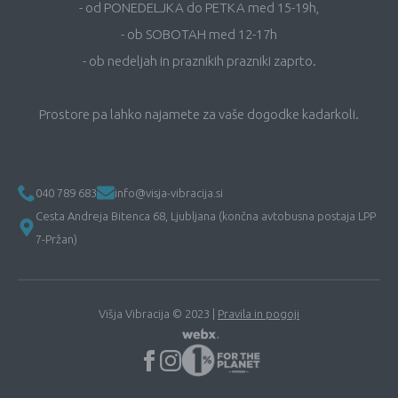
- od PONEDELJKA do PETKA med 15-19h,
- ob SOBOTAH med 12-17h
- ob nedeljah in praznikih prazniki zaprto.
Prostore pa lahko najamete za vaše dogodke kadarkoli.
040 789 683
info@visja-vibracija.si
Cesta Andreja Bitenca 68, Ljubljana (končna avtobusna postaja LPP
7-Pržan)
Višja Vibracija © 2023 |
Pravila in pogoji