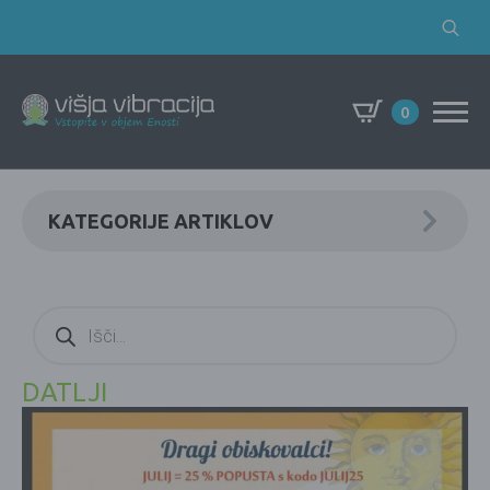
Search
for:
0
KATEGORIJE ARTIKLOV
Products
search
DATLJI