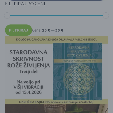
FILTRIRAJ PO CENI
Min
Max
cena
cena
FILTRIRAJ
Cena:
20 €
—
30 €