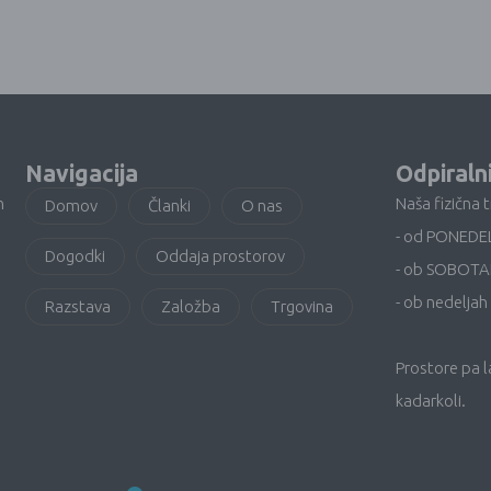
Navigacija
Odpiraln
n
Naša fizična 
Domov
Članki
O nas
- od PONEDE
Dogodki
Oddaja prostorov
- ob SOBOTA
- ob nedeljah 
Razstava
Založba
Trgovina
Prostore pa 
kadarkoli.