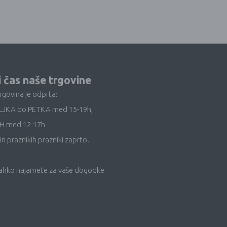
i čas naše trgovine
trgovina je odprta:
LJKA do PETKA med 15-19h,
H med 12-17h
in praznikih prazniki zaprto.
lahko najamete za vaše dogodke