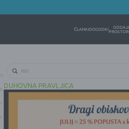
ODDAJ
ČLANKI
DOGODKI
PROSTOR
Products
search
31
DUHOVNA PRAVLJICA
52
11
2