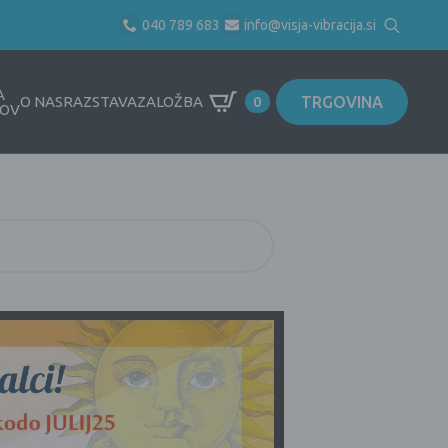
040 789 683
info@visja-vibracija.si
Search
for:
A
TRGOVINA
O NAS
RAZSTAVA
ZALOŽBA
0
OV