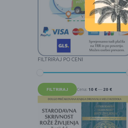
FILTRIRAJ PO CENI
Min
Max
cena
cena
FILTRIRAJ
Cena:
10 €
—
20 €