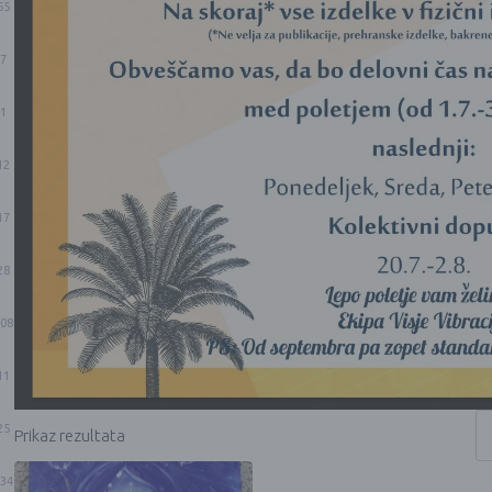
55
7
1
12
17
28
08
11
25
Prikaz rezultata
34