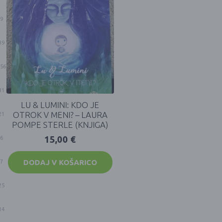
9
39
56
31
LU & LUMINI: KDO JE
OTROK V MENI? – LAURA
21
POMPE STERLE (KNJIGA)
15,00
€
6
DODAJ V KOŠARICO
7
25
14