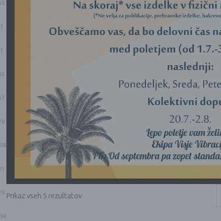
55
7
1
12
17
28
08
11
25
Prikaz vseh 5 rezultatov
34