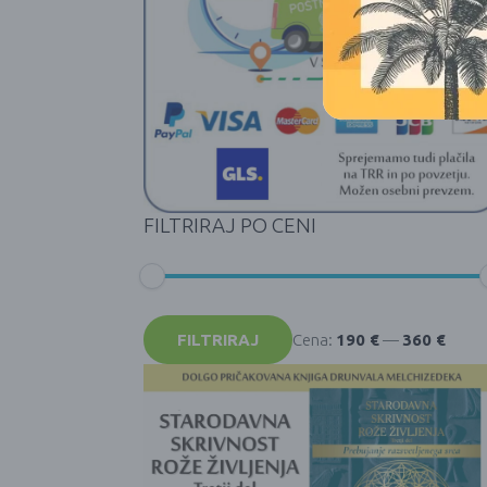
FILTRIRAJ PO CENI
Min
Max
cena
cena
FILTRIRAJ
Cena:
190 €
—
360 €