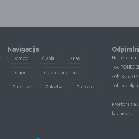
Navigacija
Odpiraln
n
Naša fizična 
Domov
Članki
O nas
- od PONEDE
Dogodki
Oddaja prostorov
- ob SOBOTA
- ob nedeljah 
Razstava
Založba
Trgovina
Prostore pa 
kadarkoli.