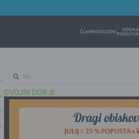
ODDAJ
ČLANKI
DOGODKI
PROSTOR
Products
search
31
DVOJNI DORJE
52
11
2