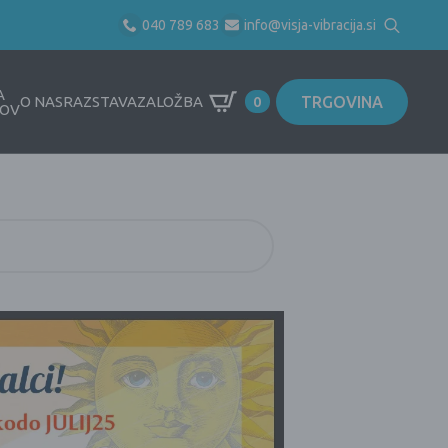
040 789 683
info@visja-vibracija.si
Search
for:
A
TRGOVINA
O NAS
RAZSTAVA
ZALOŽBA
0
OV