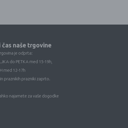
i čas naše trgovine
trgovina je odprta:
LJKA do PETKA med 15-19h,
H med 12-17h
in praznikih prazniki zaprto.
lahko najamete za vaše dogodke