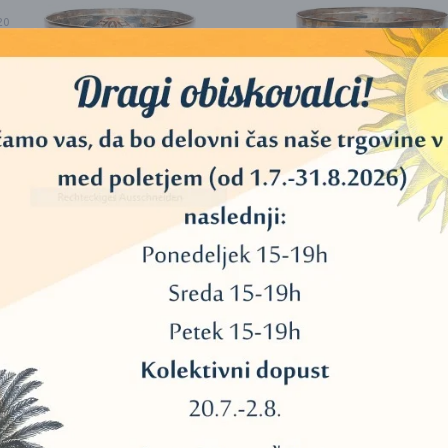
20
40
11
45
POSREBRENA TIBETANSKA
POSREBRENA TIBETA
ZVOČNA POSODA
ZVOČNA POSODA BUD
CHENREZIG
VAIROCHANA
34
277,00
€
355,00
€
333,00
€
388,00
€
3
DODAJ V KOŠARICO
DODAJ V KOŠARICO
13