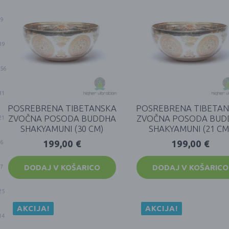
9
39
56
31
POSREBRENA TIBETANSKA
POSREBRENA TIBETA
ZVOČNA POSODA BUDDHA
ZVOČNA POSODA BUD
21
SHAKYAMUNI (30 CM)
SHAKYAMUNI (21 CM
199,00
€
199,00
€
6
DODAJ V KOŠARICO
DODAJ V KOŠARICO
7
25
AKCIJA!
AKCIJA!
14