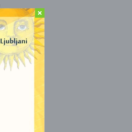
NSKA
DHA