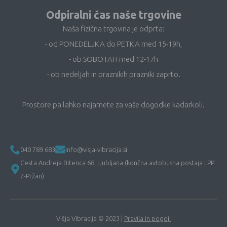
Odpiralni čas naše trgovine
Naša fizična trgovina je odprta:
- od PONEDELJKA do PETKA med 15-19h,
- ob SOBOTAH med 12-17h
- ob nedeljah in praznikih prazniki zaprto.
Prostore pa lahko najamete za vaše dogodke kadarkoli.
040 789 683
info@visja-vibracija.si
Cesta Andreja Bitenca 68, Ljubljana (končna avtobusna postaja LPP
7-Pržan)
Višja Vibracija © 2023 |
Pravila in pogoji