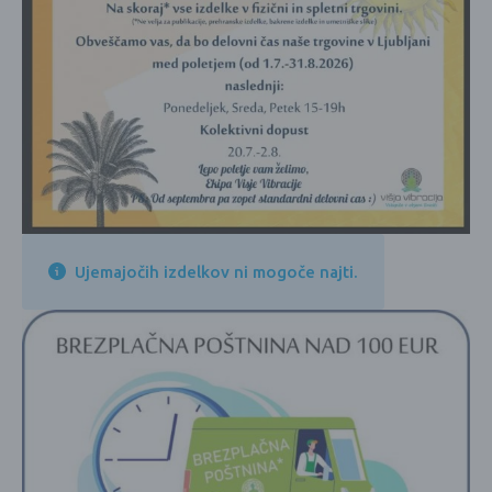
Ujemajočih izdelkov ni mogoče najti.