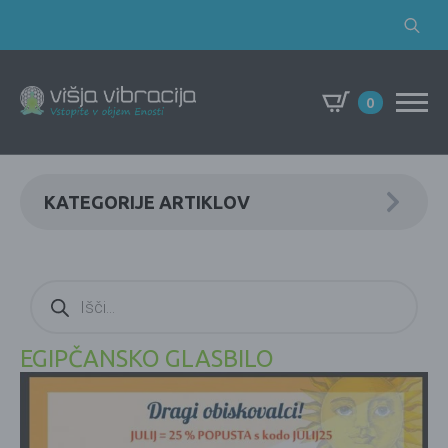
Search
for:
0
KATEGORIJE ARTIKLOV
Products
search
EGIPČANSKO GLASBILO