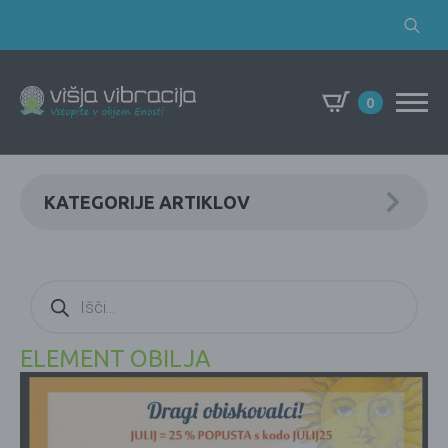
Search
for:
0
KATEGORIJE ARTIKLOV
Products
search
ELEMENT OBILJA