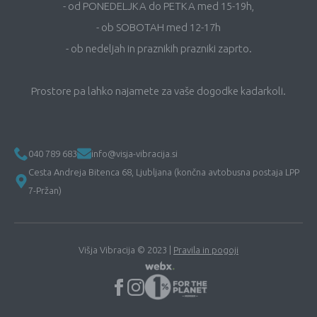
- od PONEDELJKA do PETKA med 15-19h,
- ob SOBOTAH med 12-17h
- ob nedeljah in praznikih prazniki zaprto.
Prostore pa lahko najamete za vaše dogodke kadarkoli.
040 789 683
info@visja-vibracija.si
Cesta Andreja Bitenca 68, Ljubljana (končna avtobusna postaja LPP
7-Pržan)
Višja Vibracija © 2023 |
Pravila in pogoji