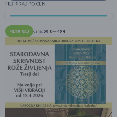
FILTRIRAJ PO CENI
Min
Max
cena
cena
FILTRIRAJ
Cena:
30 €
—
40 €