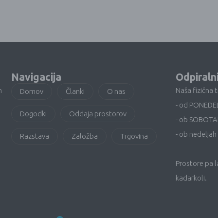
Navigacija
Odpiraln
n
Naša fizična 
Domov
Članki
O nas
- od PONEDE
Dogodki
Oddaja prostorov
- ob SOBOTA
- ob nedeljah 
Razstava
Založba
Trgovina
Prostore pa 
kadarkoli.