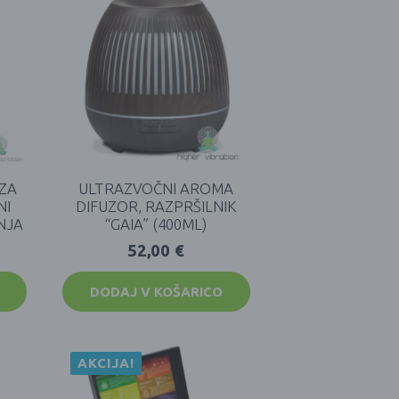
 ZA
ULTRAZVOČNI AROMA
NI
DIFUZOR, RAZPRŠILNIK
NJA
“GAIA” (400ML)
52,00
€
DODAJ V KOŠARICO
AKCIJA!