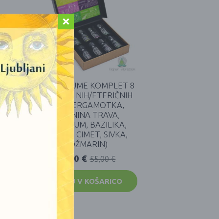
MA
AROMAFUME KOMPLET 8
IK
ESENCIALNIH/ETERIČNIH
OLJ (BERGAMOTKA,
LIMONINA TRAVA,
GERANIUM, BAZILIKA,
KADILO, CIMET, SIVKA,
ROŽMARIN)
50,00
€
55,00
€
DODAJ V KOŠARICO