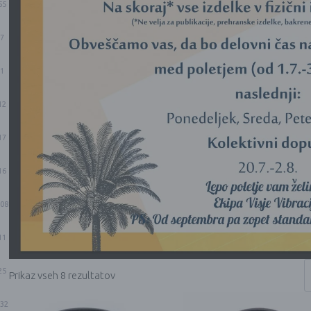
55
7
1
12
17
16
08
11
25
Prikaz vseh 8 rezultatov
32