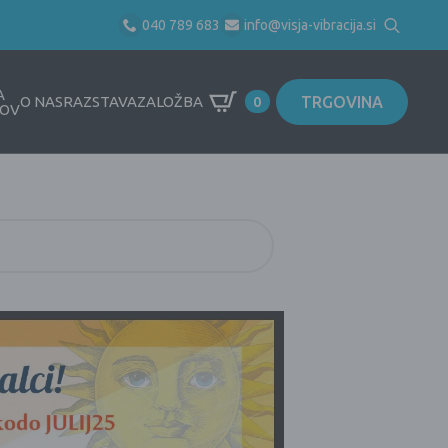
040 789 683
info@visja-vibracija.si
Search
for:
A
TRGOVINA
O NAS
RAZSTAVA
ZALOŽBA
0
OV