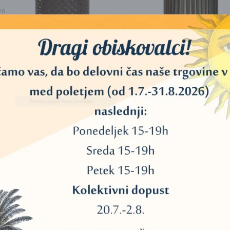
20
40
11
45
ULTRAZVOČNI AROMA
ULTRAZVOČNI ARO
DIFUZOR, RAZPRŠILNIK
DIFUZOR, RAZPRŠILN
“ZEN BREEZE” (200ML)
“ZAZEN” (200ML)
34
44,00
€
44,00
€
3
13
DODAJ V KOŠARICO
DODAJ V KOŠARICO