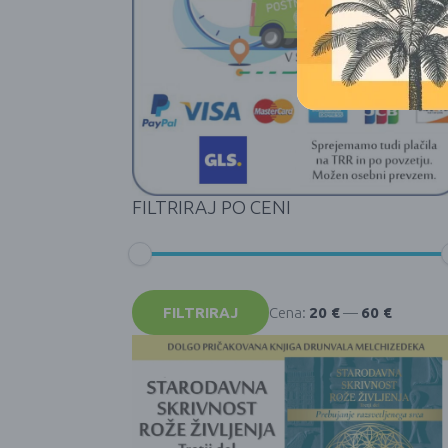
FILTRIRAJ PO CENI
Min
Max
cena
cena
FILTRIRAJ
Cena:
20 €
—
60 €