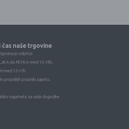
i čas naše trgovine
trgovina je odprta:
LJKA do PETKA med 15-19h,
H med 12-17h
in praznikih prazniki zaprto.
lahko najamete za vaše dogodke