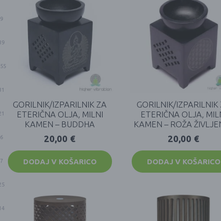
9
39
55
31
GORILNIK/IZPARILNIK ZA
GORILNIK/IZPARILNIK
ETERIČNA OLJA, MILNI
ETERIČNA OLJA, MIL
21
KAMEN – BUDDHA
KAMEN – ROŽA ŽIVLJE
20,00
€
20,00
€
6
DODAJ V KOŠARICO
DODAJ V KOŠARICO
7
25
14