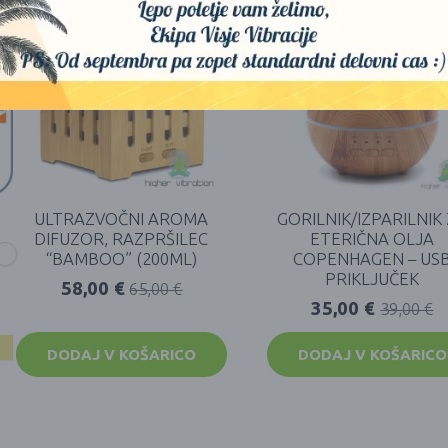
AKCIJA!
AKCIJA!
ULTRAZVOČNI AROMA
GORILNIK/IZPARILNIK
DIFUZOR, RAZPRŠILEC
ETERIČNA OLJA
“BAMBOO” (200ML)
COPENHAGEN – US
PRIKLJUČEK
58,00
€
65,00
€
35,00
€
39,00
€
DODAJ V KOŠARICO
DODAJ V KOŠARICO