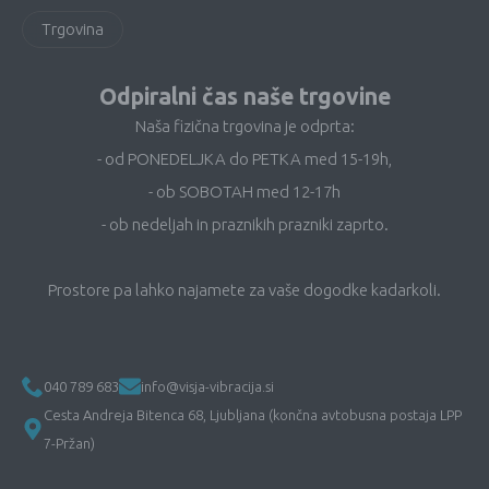
Trgovina
Odpiralni čas naše trgovine
Naša fizična trgovina je odprta:
- od PONEDELJKA do PETKA med 15-19h,
- ob SOBOTAH med 12-17h
- ob nedeljah in praznikih prazniki zaprto.
Prostore pa lahko najamete za vaše dogodke kadarkoli.
040 789 683
info@visja-vibracija.si
Cesta Andreja Bitenca 68, Ljubljana (končna avtobusna postaja LPP
7-Pržan)