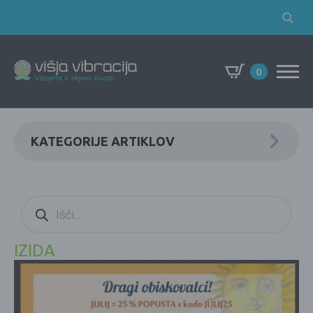
Search
for:
0
KATEGORIJE ARTIKLOV
Products
search
IZIDA