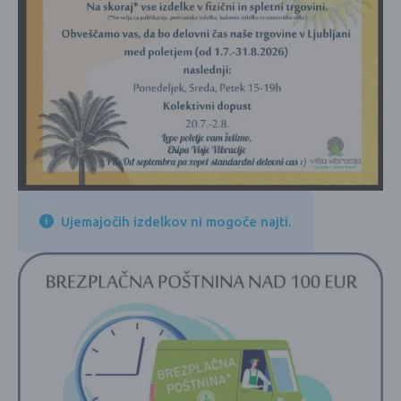
Ujemajočih izdelkov ni mogoče najti.