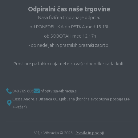
Odpiralni čas naše trgovine
Naša fizična trgovina je odprta:
- od PONEDELJKA do PETKA med 15-19h,
- ob SOBOTAH med 12-17h
- ob nedeljah in praznikih prazniki zaprto.
Prostore pa lahko najamete za vaše dogodke kadarkoli.
040 789 683
info@visja-vibracija.si
Cesta Andreja Bitenca 68, Ljubljana (končna avtobusna postaja LPP
7-Pržan)
Višja Vibracija © 2023 |
Pravila in pogoji