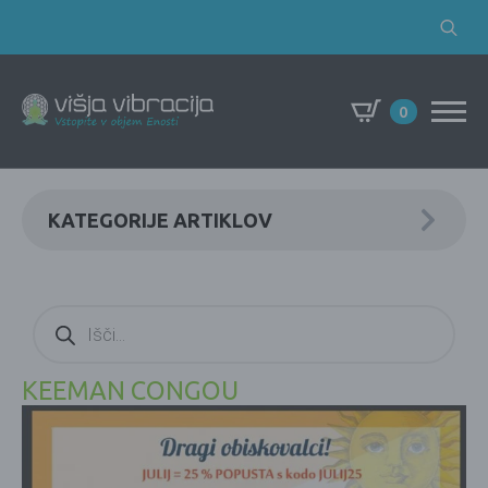
Search
for:
0
KATEGORIJE ARTIKLOV
Products
search
KEEMAN CONGOU