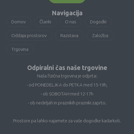
Navigacija
Domov
Članki
O nas
Dogodki
Oddaja prostorov
Razstava
Založba
Trgovina
Odpiralni čas naše trgovine
Naša fizična trgovina je odprta:
- od PONEDELJKA do PETKA med 15-19h,
- ob SOBOTAH med 12-17h
- ob nedeljah in praznikih prazniki zaprto.
Prostore pa lahko najamete za vaše dogodke kadarkoli.