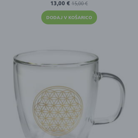
13,00
€
15,00
€
DODAJ V KOŠARICO