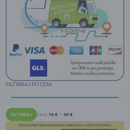
FILTRIRAJ PO CENI
Min
Max
cena
cena
FILTRIRAJ
Cena:
10 €
—
30 €