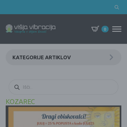
Search
for:
0
KATEGORIJE ARTIKLOV
Products
search
KOZAREC