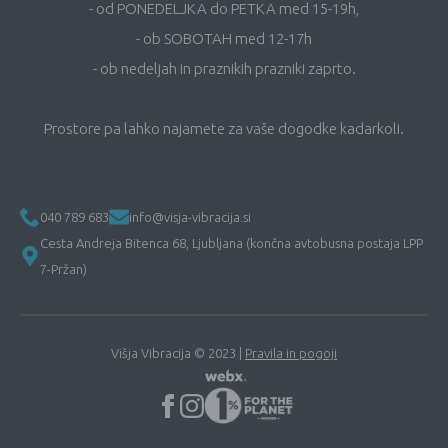
- od PONEDELJKA do PETKA med 15-19h,
- ob SOBOTAH med 12-17h
- ob nedeljah in praznikih prazniki zaprto.
Prostore pa lahko najamete za vaše dogodke kadarkoli.
040 789 683
info@visja-vibracija.si
Cesta Andreja Bitenca 68, Ljubljana (končna avtobusna postaja LPP
7-Pržan)
Višja Vibracija © 2023 |
Pravila in pogoji