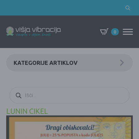
Search
for:
0
KATEGORIJE ARTIKLOV
Products
search
LUNIN CIKEL