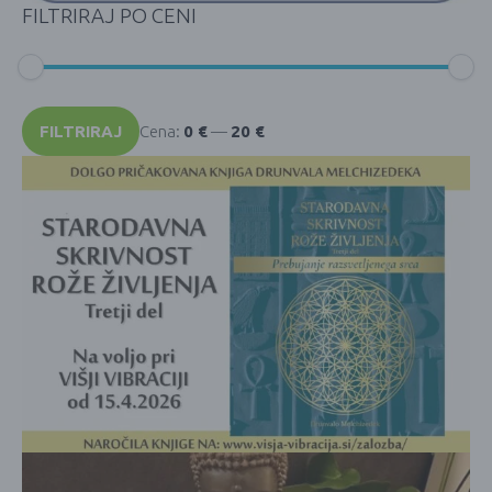
FILTRIRAJ PO CENI
Min
Max
cena
cena
FILTRIRAJ
Cena:
0 €
—
20 €