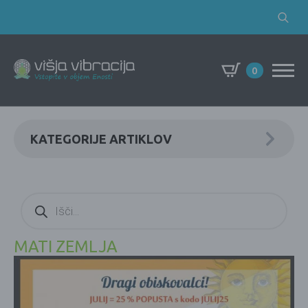
Search
for:
0
KATEGORIJE ARTIKLOV
Products
search
MATI ZEMLJA