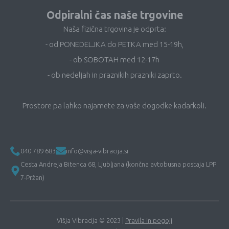
Odpiralni čas naše trgovine
Naša fizična trgovina je odprta:
- od PONEDELJKA do PETKA med 15-19h,
- ob SOBOTAH med 12-17h
- ob nedeljah in praznikih prazniki zaprto.
Prostore pa lahko najamete za vaše dogodke kadarkoli.
040 789 683
info@visja-vibracija.si
Cesta Andreja Bitenca 68, Ljubljana (končna avtobusna postaja LPP
7-Pržan)
Višja Vibracija © 2023 |
Pravila in pogoji