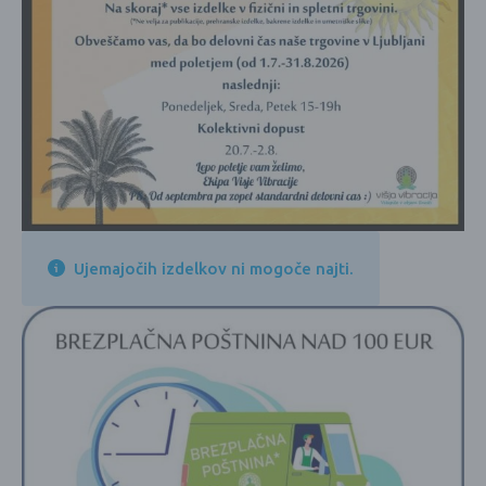
Ujemajočih izdelkov ni mogoče najti.