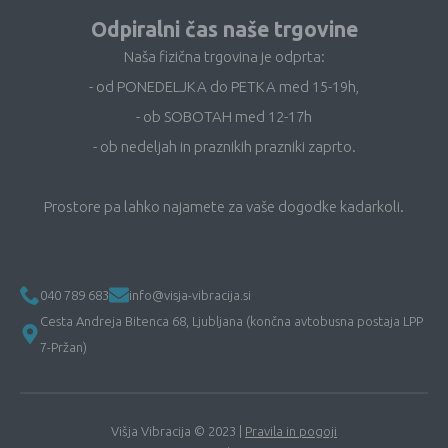
Odpiralni čas naše trgovine
Naša fizična trgovina je odprta:
- od PONEDELJKA do PETKA med 15-19h,
- ob SOBOTAH med 12-17h
- ob nedeljah in praznikih prazniki zaprto.
Prostore pa lahko najamete za vaše dogodke kadarkoli.
040 789 683
info@visja-vibracija.si
Cesta Andreja Bitenca 68, Ljubljana (končna avtobusna postaja LPP
7-Pržan)
Višja Vibracija © 2023 |
Pravila in pogoji