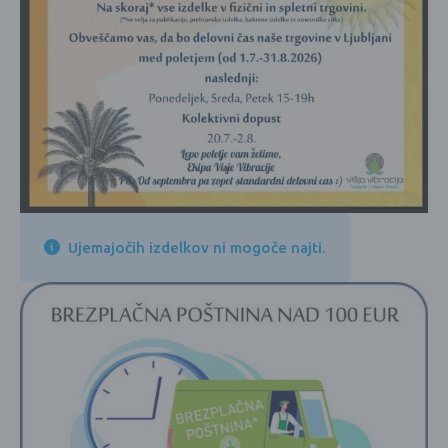
Ujemajočih izdelkov ni mogoče najti.