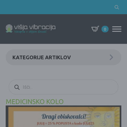
Search
for:
0
KATEGORIJE ARTIKLOV
Products
search
MEDICINSKO KOLO