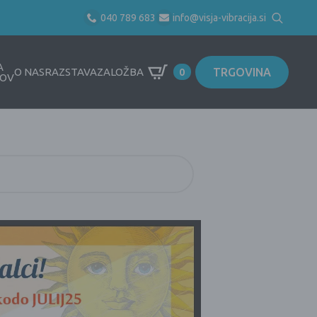
040 789 683
info@visja-vibracija.si
Search
for:
A
TRGOVINA
O NAS
RAZSTAVA
ZALOŽBA
0
OV