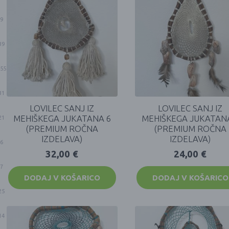
9
39
55
31
LOVILEC SANJ IZ
LOVILEC SANJ IZ
MEHIŠKEGA JUKATANA 6
MEHIŠKEGA JUKATAN
21
(PREMIUM ROČNA
(PREMIUM ROČNA
IZDELAVA)
IZDELAVA)
6
32,00
€
24,00
€
7
DODAJ V KOŠARICO
DODAJ V KOŠARICO
25
14