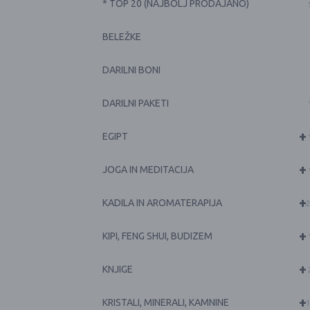
* TOP 20 (NAJBOLJ PRODAJANO)
BELEŽKE
DARILNI BONI
DARILNI PAKETI
+
EGIPT
+
JOGA IN MEDITACIJA
+
KADILA IN AROMATERAPIJA
2
+
KIPI, FENG SHUI, BUDIZEM
+
KNJIGE
+
KRISTALI, MINERALI, KAMNINE
1