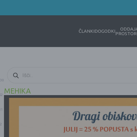
ODDAJ
ČLANKI
DOGODKI
PROSTOR
Products
search
30
MEHIKA
52
11
2