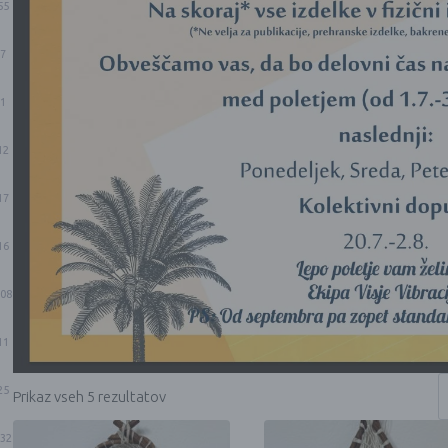
55
7
1
12
17
16
08
11
25
Prikaz vseh 5 rezultatov
32