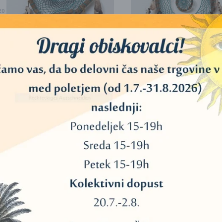
20
40
11
45
LOVILEC SANJ IZ
LOVILEC SANJ IZ
MEHIŠKEGA JUKATANA 2
MEHIŠKEGA JUKATAN
34
(PREMIUM ROČNA
(PREMIUM ROČNA
IZDELAVA)
IZDELAVA)
3
56,00
€
67,00
€
13
DODAJ V KOŠARICO
DODAJ V KOŠARICO