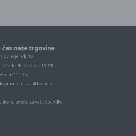
i čas naše trgovine
trgovina je odprta:
LJKA do PETKA med 15-19h,
H med 12-17h
in praznikih prazniki zaprto.
lahko najamete za vaše dogodke