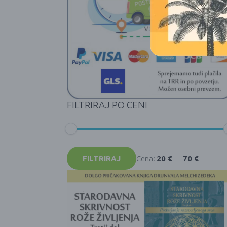
FILTRIRAJ PO CENI
Min
Max
cena
cena
FILTRIRAJ
Cena:
20 €
—
70 €