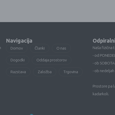
Navigacija
Odpiraln
n
Naša fizična 
Domov
Članki
O nas
- od PONEDE
Dogodki
Oddaja prostorov
- ob SOBOTA
- ob nedeljah 
Razstava
Založba
Trgovina
Prostore pa 
kadarkoli.