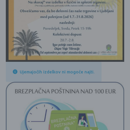
Ujemajočih izdelkov ni mogoče najti.