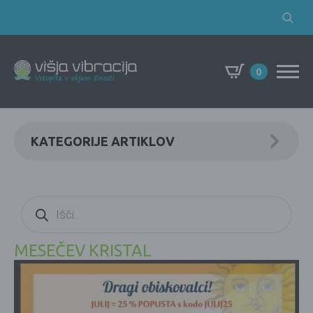
Search
for:
0
KATEGORIJE ARTIKLOV
Products
search
MESEČEV KRISTAL