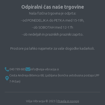
Odpiralni čas naše trgovine
Naša fizična trgovina je odprta:
- od PONEDELJKA do PETKA med 15-19h,
- ob SOBOTAH med 12-17h
- ob nedeljah in praznikih prazniki zaprto.
Prostore pa lahko najamete za vaše dogodke kadarkoli.
040 789 683
info@visja-vibracija.si
Cesta Andreja Bitenca 68, Ljubljana (končna avtobusna postaja LPP
7-Pržan)
Višja Vibracija © 2023 |
Pravila in pogoji