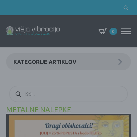
Search
for:
0
KATEGORIJE ARTIKLOV
Products
search
METALNE NALEPKE