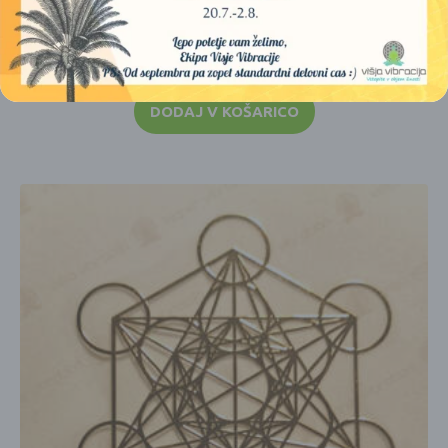
KOVINSKA NALEPKA – IZSTOPAJOČA –
METATRONOVA KOCKA (ZLATA- 2 CM) 2 KOSA
4,00
€
DODAJ V KOŠARICO