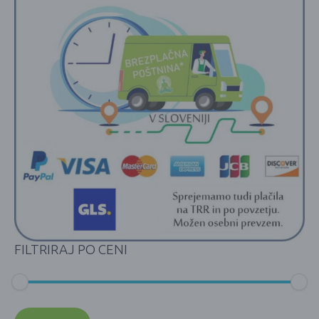
FILTRIRAJ PO CENI
Min
Max