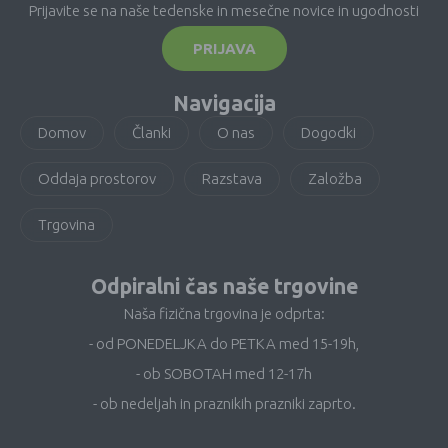
Prijavite se na naše tedenske in mesečne novice in ugodnosti
PRIJAVA
Navigacija
Domov
Članki
O nas
Dogodki
Oddaja prostorov
Razstava
Založba
Trgovina
Odpiralni čas naše trgovine
Naša fizična trgovina je odprta:
- od PONEDELJKA do PETKA med 15-19h,
- ob SOBOTAH med 12-17h
- ob nedeljah in praznikih prazniki zaprto.