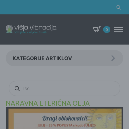
Search
for:
0
KATEGORIJE ARTIKLOV
Products
search
NARAVNA ETERIČNA OLJA