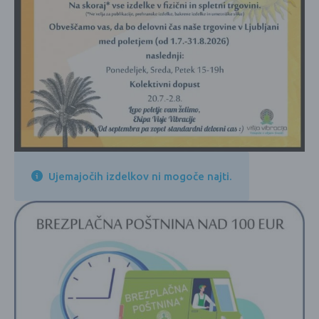
Ujemajočih izdelkov ni mogoče najti.