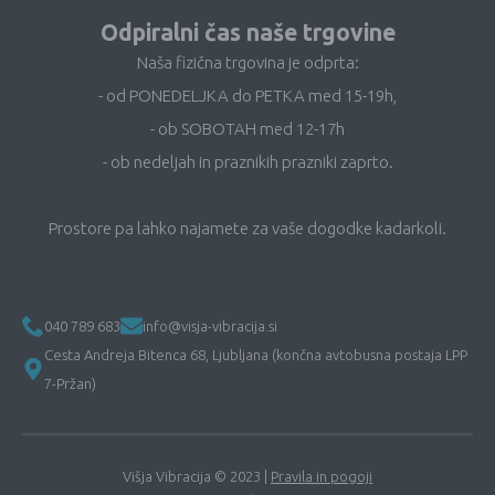
Odpiralni čas naše trgovine
Naša fizična trgovina je odprta:
- od PONEDELJKA do PETKA med 15-19h,
- ob SOBOTAH med 12-17h
- ob nedeljah in praznikih prazniki zaprto.
Prostore pa lahko najamete za vaše dogodke kadarkoli.
040 789 683
info@visja-vibracija.si
Cesta Andreja Bitenca 68, Ljubljana (končna avtobusna postaja LPP
7-Pržan)
Višja Vibracija © 2023 |
Pravila in pogoji