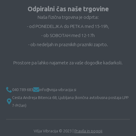
Odpiralni čas naše trgovine
Naša fizična trgovina je odprta:
- od PONEDELJKA do PETKA med 15-19h,
- ob SOBOTAH med 12-17h
- ob nedeljah in praznikih prazniki zaprto.
Prostore pa lahko najamete za vaše dogodke kadarkoli.
040 789 683
info@visja-vibracija.si
Cesta Andreja Bitenca 68, Ljubljana (končna avtobusna postaja LPP
7-Pržan)
Višja Vibracija © 2023 |
Pravila in pogoji