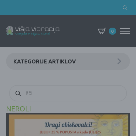
Search
for:
0
KATEGORIJE ARTIKLOV
Products
search
NEROLI