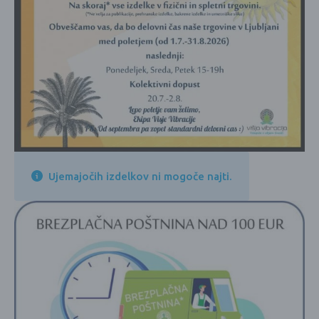
Ujemajočih izdelkov ni mogoče najti.