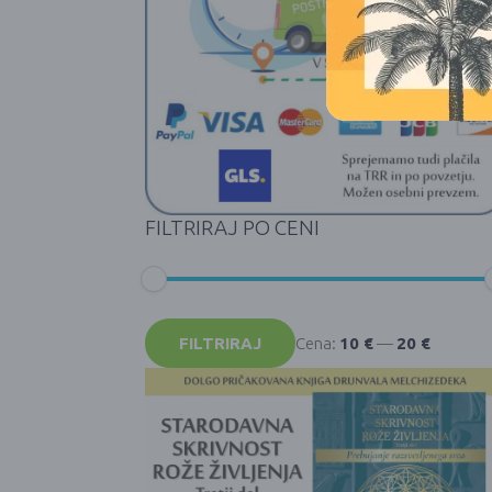
FILTRIRAJ PO CENI
Min
Max
cena
cena
FILTRIRAJ
Cena:
10 €
—
20 €