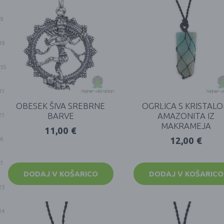
9
39
55
31
OBESEK ŠIVA SREBRNE
OGRLICA S KRISTAL
BARVE
AMAZONITA IZ
21
MAKRAMEJA
11,00
€
12,00
€
6
7
DODAJ V KOŠARICO
DODAJ V KOŠARICO
25
14