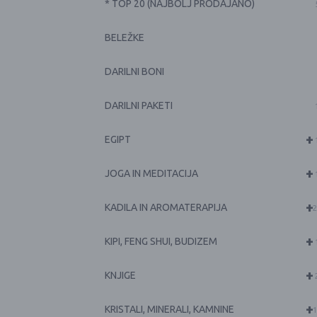
* TOP 20 (NAJBOLJ PRODAJANO)
BELEŽKE
DARILNI BONI
DARILNI PAKETI
+
EGIPT
+
JOGA IN MEDITACIJA
+
KADILA IN AROMATERAPIJA
2
+
KIPI, FENG SHUI, BUDIZEM
+
KNJIGE
+
KRISTALI, MINERALI, KAMNINE
1