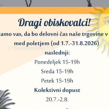
20
40
11
45
OGRLICA S KRISTALOM V
OGRLICA S KRISTALO
OBLIKI HEKSAGONA
OBLIKI SOLZE (SODALIT
34
(MAHOVNI AHAT)
MAKRAMEJA
12,00
€
12,00
€
3
DODAJ V KOŠARICO
DODAJ V KOŠARICO
13