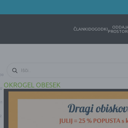
ODDAJ
ČLANKI
DOGODKI
PROSTOR
Products
search
30
OKROGEL OBESEK
52
11
2