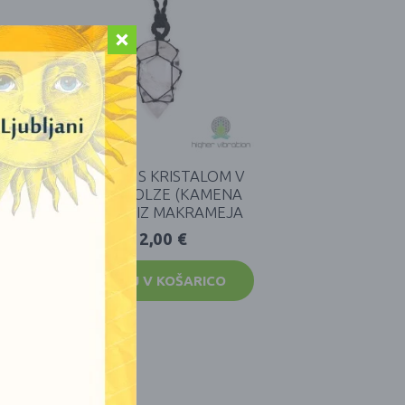
M V
OGRLICA S KRISTALOM V
) IZ
OBLIKI SOLZE (KAMENA
STRELA) IZ MAKRAMEJA
12,00
€
DODAJ V KOŠARICO