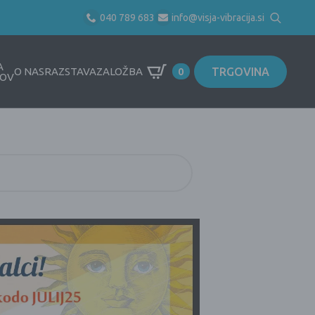
040 789 683
info@visja-vibracija.si
Search
for:
A
TRGOVINA
O NAS
RAZSTAVA
ZALOŽBA
0
OV