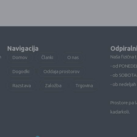
Navigacija
Odpiraln
n
Naša fizična 
Domov
Članki
O nas
- od PONEDE
Dogodki
Oddaja prostorov
- ob SOBOTA
- ob nedeljah 
Razstava
Založba
Trgovina
Prostore pa 
kadarkoli.