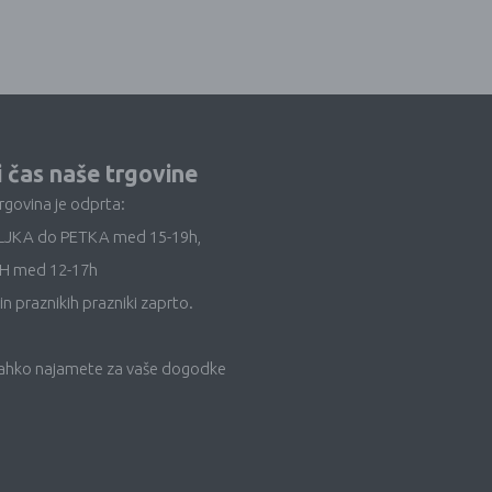
i čas naše trgovine
trgovina je odprta:
LJKA do PETKA med 15-19h,
H med 12-17h
in praznikih prazniki zaprto.
lahko najamete za vaše dogodke