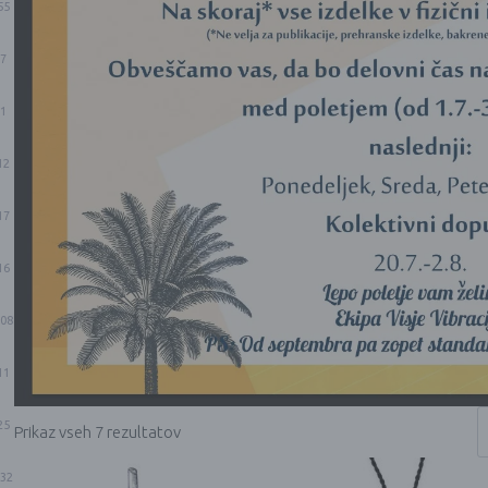
55
7
1
12
17
16
08
11
25
Prikaz vseh 7 rezultatov
32