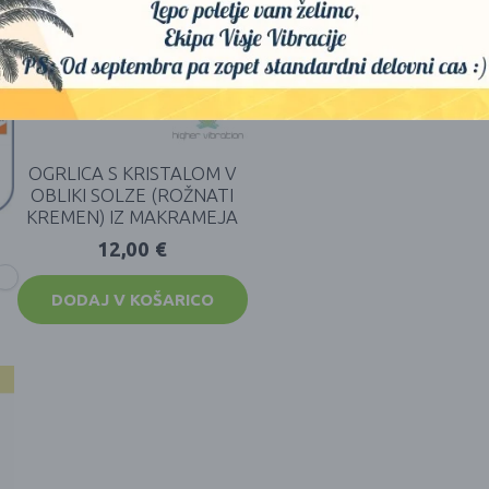
OGRLICA S KRISTALOM V
OBLIKI SOLZE (ROŽNATI
KREMEN) IZ MAKRAMEJA
12,00
€
DODAJ V KOŠARICO