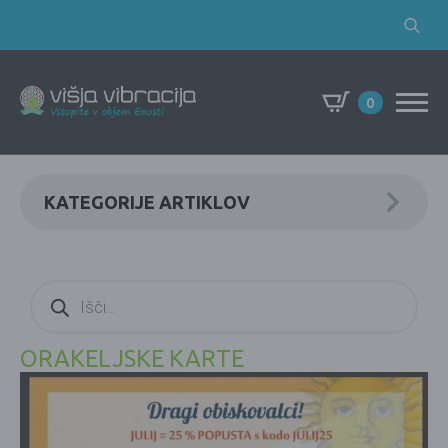
Search
for:
0
KATEGORIJE ARTIKLOV
Products
search
ORAKELJSKE KARTE