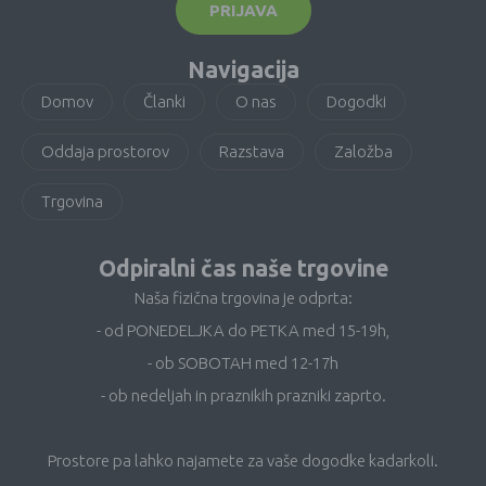
PRIJAVA
Navigacija
Domov
Članki
O nas
Dogodki
Oddaja prostorov
Razstava
Založba
Trgovina
Odpiralni čas naše trgovine
Naša fizična trgovina je odprta:
- od PONEDELJKA do PETKA med 15-19h,
- ob SOBOTAH med 12-17h
- ob nedeljah in praznikih prazniki zaprto.
Prostore pa lahko najamete za vaše dogodke kadarkoli.