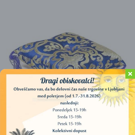
PODLOGA ZA TIBETANSKE ZVOČNE POSODE –
MODRI CVETLIČNI VZOREC, (12×4 CM)