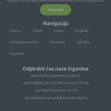
Prijavite se na naše tedenske in mesečne novice in ugodnosti
PRIJAVA
Navigacija
Domov
Članki
O nas
Dogodki
Oddaja prostorov
Razstava
Založba
Trgovina
Odpiralni čas naše trgovine
Naša fizična trgovina je odprta:
- od PONEDELJKA do PETKA med 15-19h,
- ob SOBOTAH med 12-17h
- ob nedeljah in praznikih prazniki zaprto.