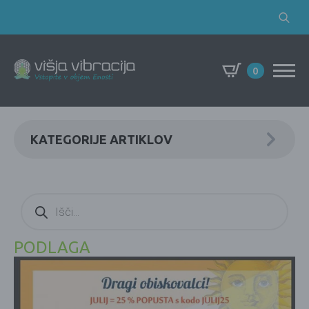
Search
for:
0
KATEGORIJE ARTIKLOV
Products
search
PODLAGA