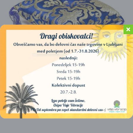
PODLOGA ZA TIBETANSKE ZVOČNE POSODE –
MODRI CVETLIČNI VZOREC, (14×4 CM)
10,00
€
DODAJ V KOŠARICO