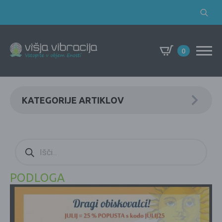
Search
for:
0
KATEGORIJE ARTIKLOV
Products
search
PODLOGA