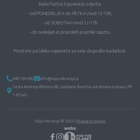
Naša fizična trgovina je odprta:
- od PONEDELJKA do PETKA med 15-19h,
- ob SOBOTAH med 12-17h
- ob nedeljah in praznikih prazniki zaprto.
Prostore pa lahko najamete za vaše dogodke kadarkoli.
040 789 683
info@visja-vibracija.si
Cesta Andreja Bitenca 68, Ljubljana (končna avtobusna postaja LPP
7-Pržan)
Višja Vibracija © 2023 |
Pravila in pogoji