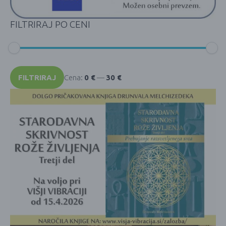
FILTRIRAJ PO CENI
Min
Max
cena
cena
FILTRIRAJ
Cena:
0 €
—
30 €