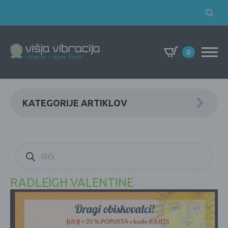
Search
for:
0
KATEGORIJE ARTIKLOV
Products
search
RADLEIGH VALENTINE