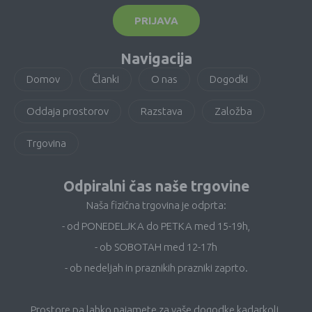
PRIJAVA
Navigacija
Domov
Članki
O nas
Dogodki
Oddaja prostorov
Razstava
Založba
Trgovina
Odpiralni čas naše trgovine
Naša fizična trgovina je odprta:
- od PONEDELJKA do PETKA med 15-19h,
- ob SOBOTAH med 12-17h
- ob nedeljah in praznikih prazniki zaprto.
Prostore pa lahko najamete za vaše dogodke kadarkoli.