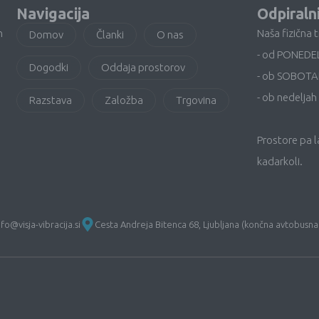
Navigacija
Odpiraln
n
Naša fizična 
Domov
Članki
O nas
- od PONEDE
Dogodki
Oddaja prostorov
- ob SOBOTA
- ob nedeljah 
Razstava
Založba
Trgovina
Prostore pa 
kadarkoli.
nfo@visja-vibracija.si
Cesta Andreja Bitenca 68, Ljubljana (končna avtobusna