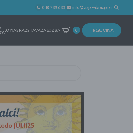
040 789 683
info@visja-vibracija.si
Search
for:
A
TRGOVINA
O NAS
RAZSTAVA
ZALOŽBA
0
OV