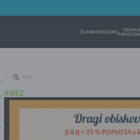
ODDAJ
ČLANKI
DOGODKI
PROSTOR
Products
search
31
RIBEZ
52
11
2