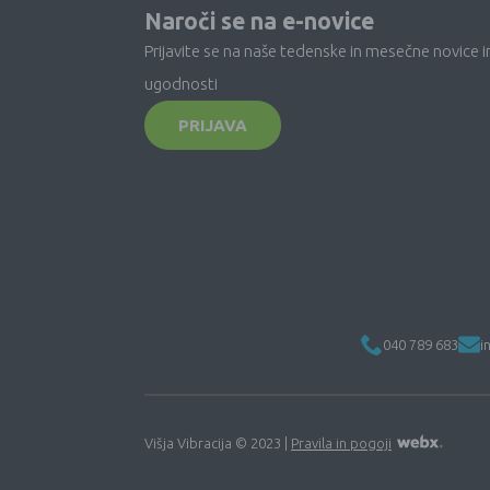
Naroči se na e-novice
Prijavite se na naše tedenske in mesečne novice i
ugodnosti
PRIJAVA
040 789 683
i
Višja Vibracija © 2023 |
Pravila in pogoji