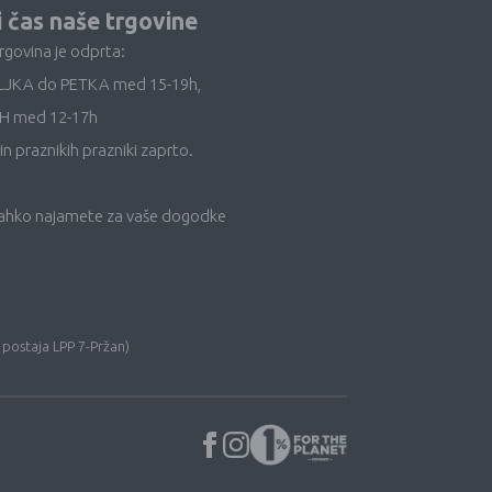
i čas naše trgovine
trgovina je odprta:
LJKA do PETKA med 15-19h,
H med 12-17h
in praznikih prazniki zaprto.
lahko najamete za vaše dogodke
 postaja LPP 7-Pržan)