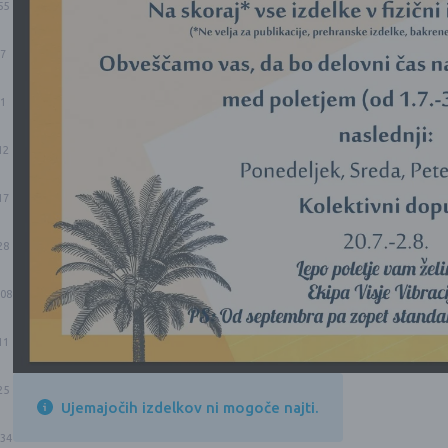
55
7
1
12
17
28
08
11
25
Ujemajočih izdelkov ni mogoče najti.
34