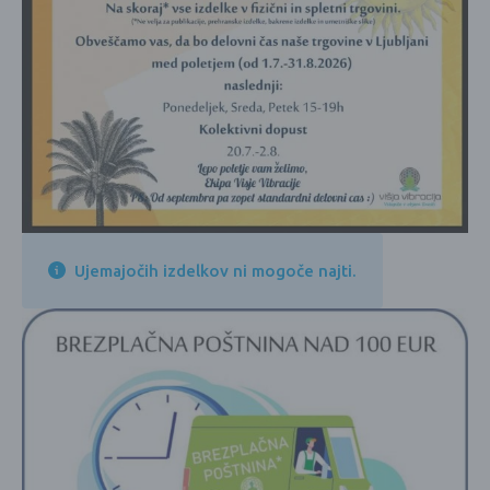
Ujemajočih izdelkov ni mogoče najti.