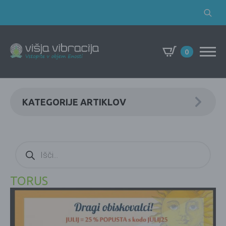
Search
for:
0
KATEGORIJE ARTIKLOV
Products
search
TORUS