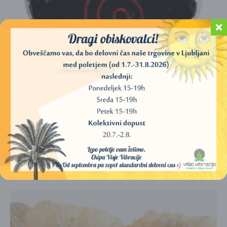
ŠUNGITNI ORGONITNI OBESEK SRCE (3,5 CM)
15,00
€
DODAJ V KOŠARICO