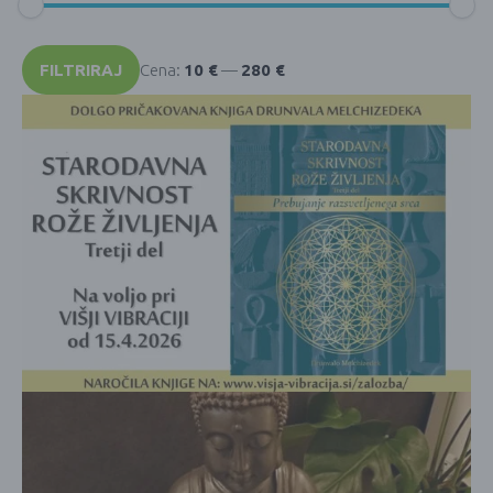
Min
Max
cena
cena
FILTRIRAJ
Cena:
10 €
—
280 €