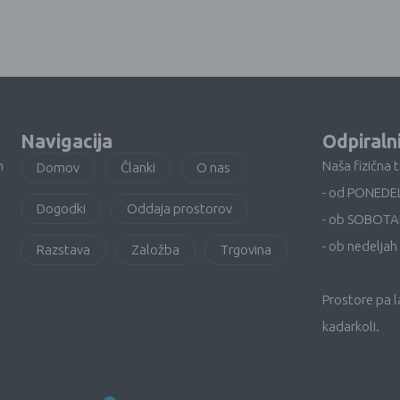
Navigacija
Odpiraln
n
Naša fizična 
Domov
Članki
O nas
- od PONEDE
Dogodki
Oddaja prostorov
- ob SOBOTA
- ob nedeljah 
Razstava
Založba
Trgovina
Prostore pa 
kadarkoli.