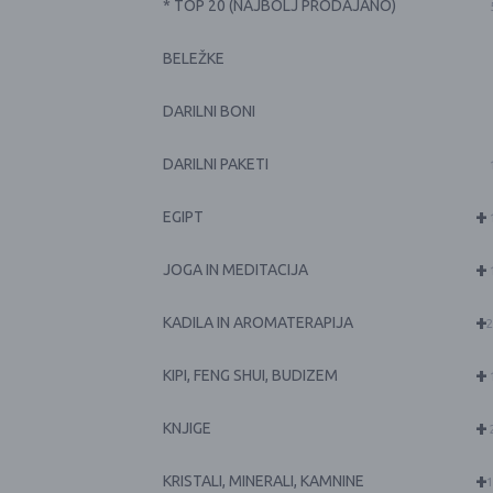
* TOP 20 (NAJBOLJ PRODAJANO)
BELEŽKE
DARILNI BONI
DARILNI PAKETI
+
EGIPT
+
JOGA IN MEDITACIJA
+
KADILA IN AROMATERAPIJA
2
+
KIPI, FENG SHUI, BUDIZEM
+
KNJIGE
+
KRISTALI, MINERALI, KAMNINE
1