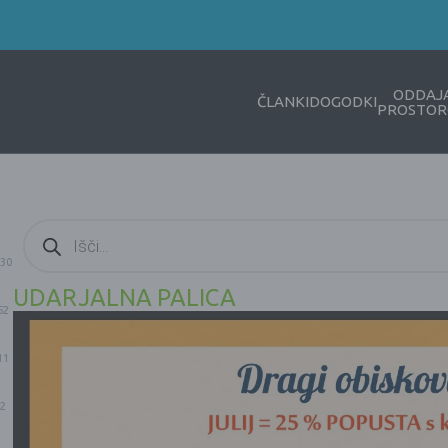
ODDAJ
ČLANKI
DOGODKI
PROSTOR
Products
search
30
UDARJALNA PALICA
52
11
2