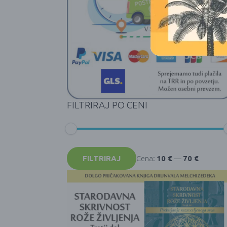
FILTRIRAJ PO CENI
Min
Max
cena
cena
FILTRIRAJ
Cena:
10 €
—
70 €