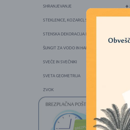
+
SHRANJEVANJE
+
STEKLENICE, KOZARCI, SKODELICE, POSODE
+
STENSKA DEKORACIJA IN PRTI
+
ŠUNGIT ZA VODO IN HARMONIJO
+
SVEČE IN SVEČNIKI
SVETA GEOMETRIJA
+
ZVOK
1