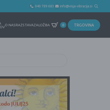
040 789 683
info@visja-vibracija.si
Search
for:
A
TRGOVINA
O NAS
RAZSTAVA
ZALOŽBA
0
OV