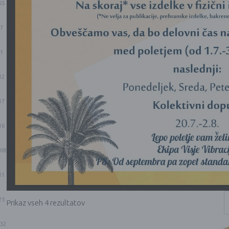
55
7
1
12
17
16
08
11
25
Prikaz vseh 4 rezultatov
32