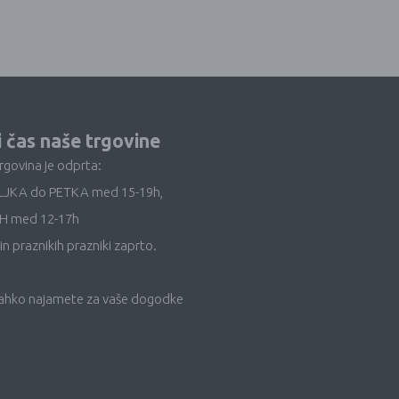
i čas naše trgovine
trgovina je odprta:
LJKA do PETKA med 15-19h,
H med 12-17h
in praznikih prazniki zaprto.
lahko najamete za vaše dogodke