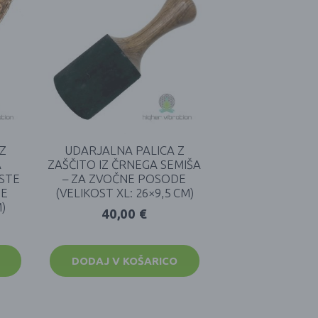
Z
UDARJALNA PALICA Z
A
ZAŠČITO IZ ČRNEGA SEMIŠA
STE
– ZA ZVOČNE POSODE
DE
(VELIKOST XL: 26×9,5 CM)
M)
40,00
€
DODAJ V KOŠARICO