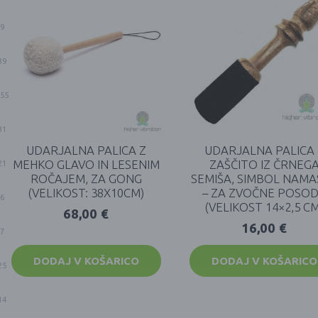
9
39
55
31
UDARJALNA PALICA Z
UDARJALNA PALICA 
MEHKO GLAVO IN LESENIM
ZAŠČITO IZ ČRNEG
21
ROČAJEM, ZA GONG
SEMIŠA, SIMBOL NAMA
(VELIKOST: 38X10CM)
– ZA ZVOČNE POSO
6
(VELIKOST 14×2,5 C
68,00
€
16,00
€
7
DODAJ V KOŠARICO
DODAJ V KOŠARICO
25
14