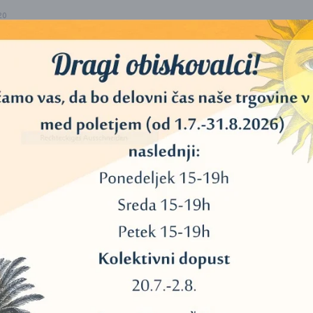
20
40
11
45
UDARJALNA PALICA Z
34
VOLNENO ZAŠČITO – ZA
ZVOČNE POSODE
3
14,00
€
13
DODAJ V KOŠARICO