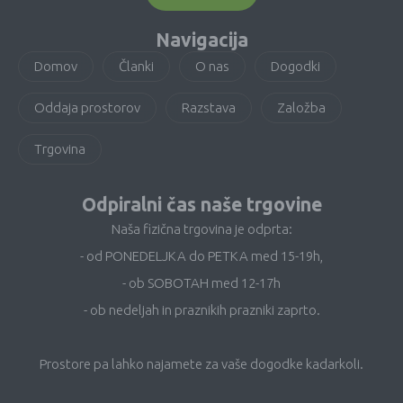
Navigacija
Domov
Članki
O nas
Dogodki
Oddaja prostorov
Razstava
Založba
Trgovina
Odpiralni čas naše trgovine
Naša fizična trgovina je odprta:
- od PONEDELJKA do PETKA med 15-19h,
- ob SOBOTAH med 12-17h
- ob nedeljah in praznikih prazniki zaprto.
Prostore pa lahko najamete za vaše dogodke kadarkoli.