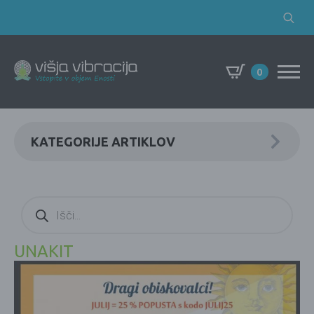
Search
for:
0
KATEGORIJE ARTIKLOV
Products
search
UNAKIT