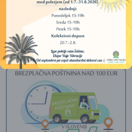
PODLOGA ZA TIBETANSKE ZVOČNE POSODE, OLTAR
DVOJNI DORJE (42×42 CM)
25,00
€
30,00
€
DODAJ V KOŠARICO