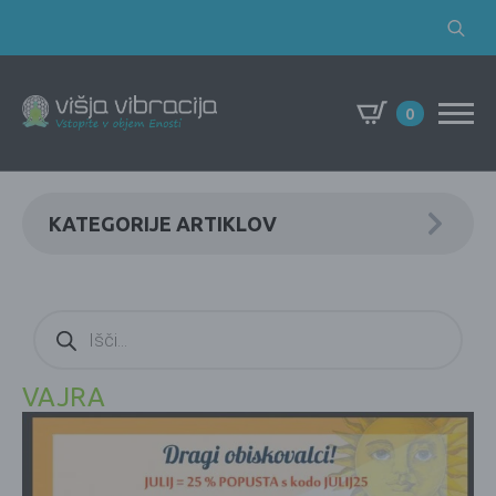
Search
for:
0
KATEGORIJE ARTIKLOV
Products
search
VAJRA