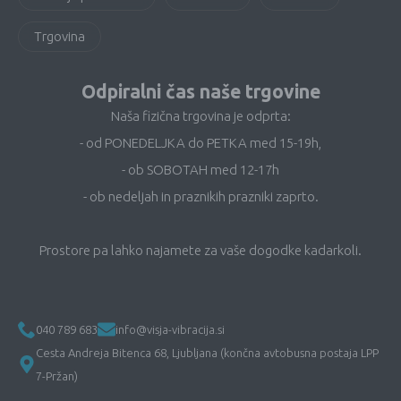
Trgovina
Odpiralni čas naše trgovine
Naša fizična trgovina je odprta:
- od PONEDELJKA do PETKA med 15-19h,
- ob SOBOTAH med 12-17h
- ob nedeljah in praznikih prazniki zaprto.
Prostore pa lahko najamete za vaše dogodke kadarkoli.
040 789 683
info@visja-vibracija.si
Cesta Andreja Bitenca 68, Ljubljana (končna avtobusna postaja LPP
7-Pržan)