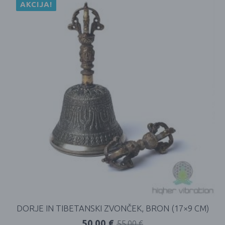
AKCIJA!
DORJE IN TIBETANSKI ZVONČEK, BRON (17×9 CM)
50,00
€
55,00
€