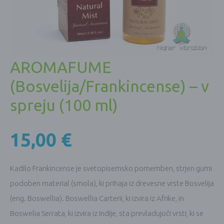
AROMAFUME
(Bosvelija/Frankincense) – v
spreju (100 ml)
15,00
€
Kadilo Frankincense je svetopisemsko pomemben, strjen gumi
podoben material (smola), ki prihaja iz drevesne vrste Bosvelija
(eng. Boswellia). Boswellia Carterii, ki izvira iz Afrike, in
Boswelia Serrata, ki izvira iz Indije, sta prevladujoči vrsti, ki se