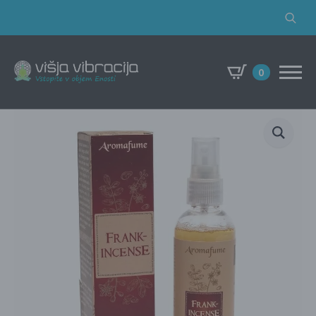
Search
for:
0