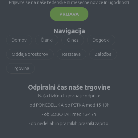
Prijavite se na naše tedenske in mesečne novice in ugodnosti
PRIJAVA
Navigacija
Domov
Članki
O nas
Dogodki
Oddaja prostorov
Razstava
Založba
Trgovina
Odpiralni čas naše trgovine
Naša fizična trgovina je odprta:
- od PONEDELJKA do PETKA med 15-19h,
- ob SOBOTAH med 12-17h
- ob nedeljah in praznikih prazniki zaprto.