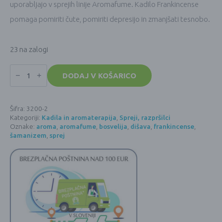
uporabljajo v sprejih linije Aromafume. Kadilo Frankincense
pomaga pomiriti čute, pomiriti depresijo in zmanjšati tesnobo.
23 na zalogi
AROMAFUME
(Bosvelija/Frankincense)
DODAJ V KOŠARICO
-
v
spreju
(100
Šifra:
3200-2
ml)
Kategoriji:
Kadila in aromaterapija
,
Spreji, razpršilci
količina
Oznake:
aroma
,
aromafume
,
bosvelija
,
dišava
,
frankincense
,
šamanizem
,
sprej