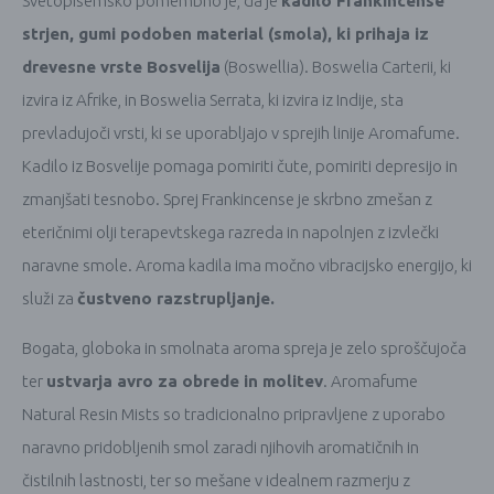
Svetopisemsko pomembno je, da je
kadilo Frankincense
strjen, gumi podoben material (smola), ki prihaja iz
drevesne vrste Bosvelija
(Boswellia). Boswelia Carterii, ki
izvira iz Afrike, in Boswelia Serrata, ki izvira iz Indije, sta
prevladujoči vrsti, ki se uporabljajo v sprejih linije Aromafume.
Kadilo iz Bosvelije pomaga pomiriti čute, pomiriti depresijo in
zmanjšati tesnobo. Sprej Frankincense je skrbno zmešan z
eteričnimi olji terapevtskega razreda in napolnjen z izvlečki
naravne smole. Aroma kadila ima močno vibracijsko energijo, ki
služi za
čustveno razstrupljanje.
Bogata, globoka in smolnata aroma spreja je zelo sproščujoča
ter
ustvarja avro za obrede in molitev
. Aromafume
Natural Resin Mists so tradicionalno pripravljene z uporabo
naravno pridobljenih smol zaradi njihovih aromatičnih in
čistilnih lastnosti, ter so mešane v idealnem razmerju z