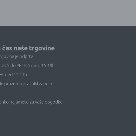
i čas naše trgovine
trgovina je odprta:
LJKA do PETKA med 15-19h,
H med 12-17h
in praznikih prazniki zaprto.
lahko najamete za vaše dogodke