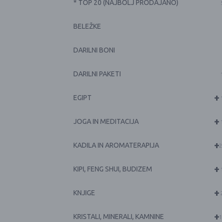
* TOP 20 (NAJBOLJ PRODAJANO)
BELEŽKE
DARILNI BONI
DARILNI PAKETI
+
EGIPT
+
JOGA IN MEDITACIJA
+
KADILA IN AROMATERAPIJA
2
+
KIPI, FENG SHUI, BUDIZEM
+
KNJIGE
+
KRISTALI, MINERALI, KAMNINE
1