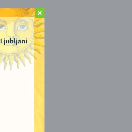
NSE)
)