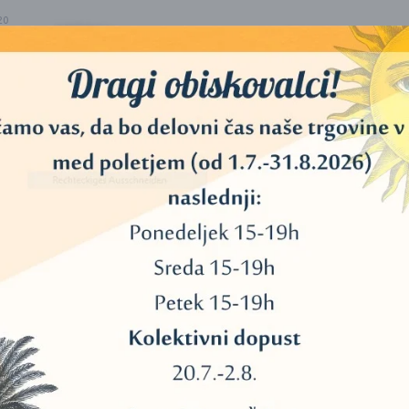
20
40
11
45
34
AROMAFUME SPREJ (BELI
AROMAFUME
3
JBELJ+BOSVELIJA/FRANKINCENSE)
(BOSVELIJA/FRANKINCE
– 100 ML
– V SPREJU (100 ML
13
15,00
€
15,00
€
DODAJ V KOŠARICO
DODAJ V KOŠARICO