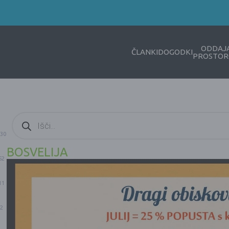
ODDAJ
ČLANKI
DOGODKI
PROSTOR
Products
search
30
BOSVELIJA
52
11
2