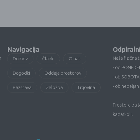
Navigacija
Odpiraln
n
Naša fizična 
Domov
Članki
O nas
- od PONEDE
Dogodki
Oddaja prostorov
- ob SOBOTA
- ob nedeljah 
Razstava
Založba
Trgovina
Prostore pa 
kadarkoli.