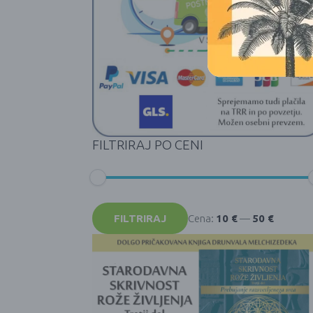
FILTRIRAJ PO CENI
Min
Max
cena
cena
FILTRIRAJ
Cena:
10 €
—
50 €