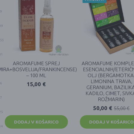
9
39
55
31
AROMAFUME SPREJ
AROMAFUME KOMPLE
MIRA+BOSVELIJA/FRANKINCENSE)
ESENCIALNIH/ETERIČ
21
– 100 ML
OLJ (BERGAMOTKA
LIMONINA TRAVA,
15,00
€
6
GERANIUM, BAZILIKA
KADILO, CIMET, SIVK
7
ROŽMARIN)
50,00
€
55,00
€
25
DODAJ V KOŠARICO
DODAJ V KOŠARICO
14