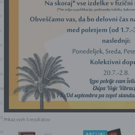
55
7
1
12
17
16
08
11
25
Prikaz vseh 5 rezultatov
32
AKCIJA!