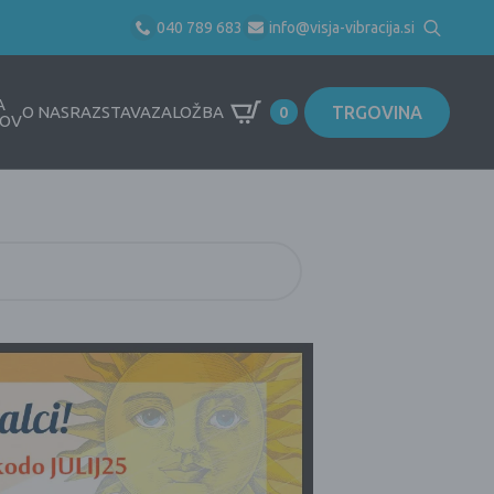
040 789 683
info@visja-vibracija.si
Search
for:
A
TRGOVINA
O NAS
RAZSTAVA
ZALOŽBA
0
OV