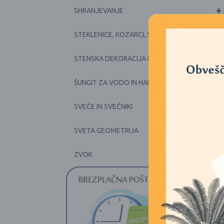
+
SHRANJEVANJE
+
STEKLENICE, KOZARCI, SKODELICE, POSODE
+
STENSKA DEKORACIJA IN PRTI
+
ŠUNGIT ZA VODO IN HARMONIJO
+
SVEČE IN SVEČNIKI
SVETA GEOMETRIJA
ŽA
+
ZVOK
1