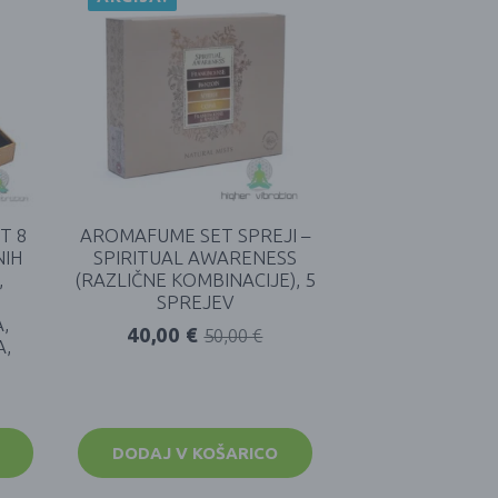
T 8
AROMAFUME SET SPREJI –
NIH
SPIRITUAL AWARENESS
,
(RAZLIČNE KOMBINACIJE), 5
SPREJEV
,
40,00
€
50,00
€
A,
DODAJ V KOŠARICO