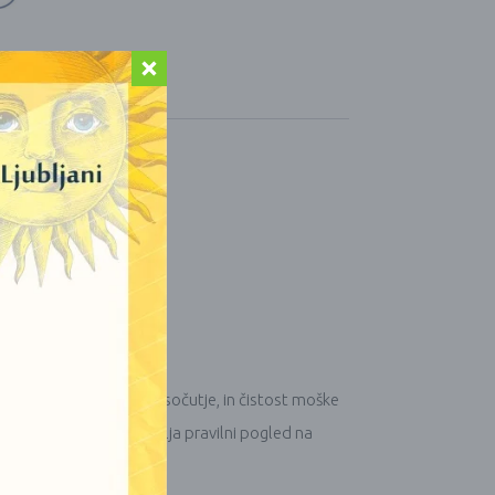
izmu. Dorje predstavlja sočutje, in čistost moške
modrosti, kar predstavlja pravilni pogled na