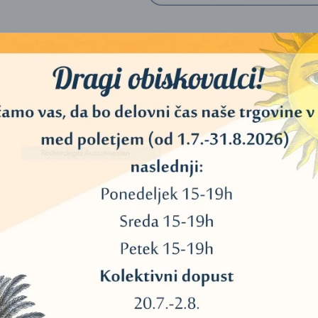
medenine, z detajlno dekoracijo in svetimi simboli
čka, ki se ju uporablja pri svetih obredih in praksah v Tibetanskem bud
 modrosti ženske energije. Uporaba obeh nas vrača v enost sočutja in 