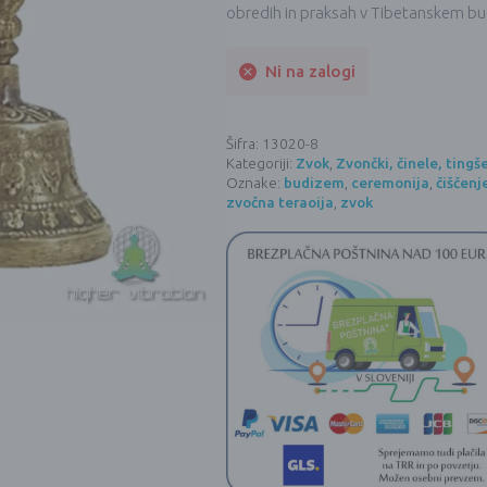
obredih in praksah v Tibetanskem b
Ni na zalogi
Šifra:
13020-8
Kategoriji:
Zvok
,
Zvončki, činele, tingš
Oznake:
budizem
,
ceremonija
,
čiščenj
zvočna teraoija
,
zvok