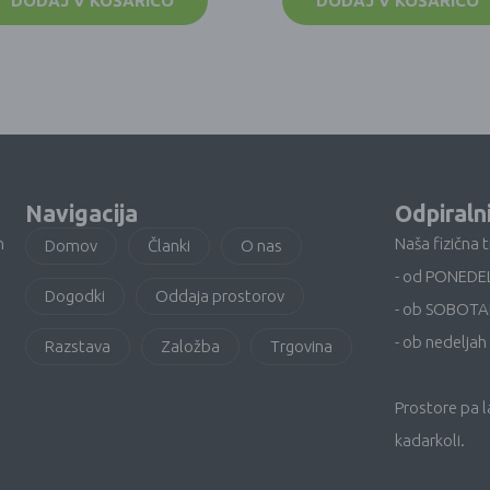
DODAJ V KOŠARICO
DODAJ V KOŠARICO
Navigacija
Odpiraln
n
Naša fizična 
Domov
Članki
O nas
- od PONEDE
Dogodki
Oddaja prostorov
- ob SOBOTA
- ob nedeljah 
Razstava
Založba
Trgovina
Prostore pa 
kadarkoli.