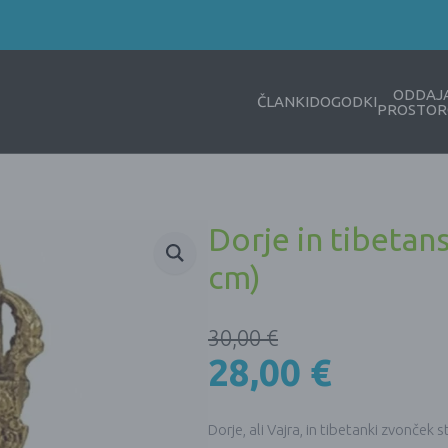
ODDAJ
ČLANKI
DOGODKI
PROSTOR
Dorje in tibetan
cm)
30,00
€
28,00
€
Dorje, ali Vajra, in tibetanki zvonček 