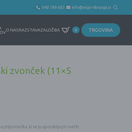
040 789 683
info@visja-vibracija.si
Search
for:
A
TRGOVINA
O NAS
RAZSTAVA
ZALOŽBA
0
OV
ski zvonček (11×5
sta pripomočka, ki se ju uporablja pri svetih