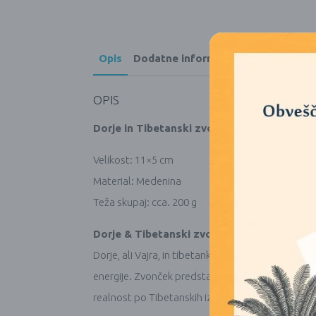
Opis
Dodatne informacije
OPIS
Dorje in Tibetanski zvonček, iz kvalitetne 
Velikost: 11×5 cm
Material: Medenina
Teža skupaj: cca. 200 g
Dorje & Tibetanski zvonček
Dorje, ali Vajra, in tibetanki zvonček sta pripomo
energije. Zvonček predstavlja modrost in čistost
realnost po Tibetanskih izročilih.