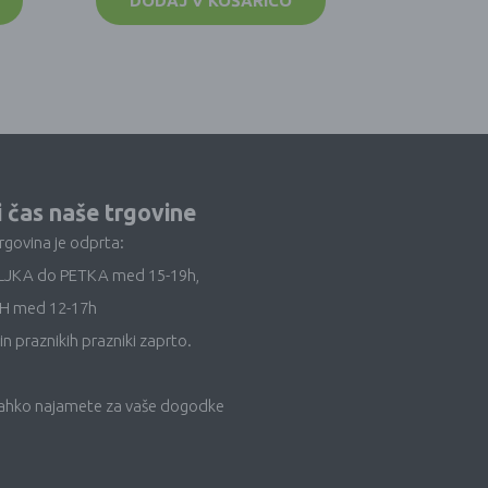
DODAJ V KOŠARICO
i čas naše trgovine
trgovina je odprta:
LJKA do PETKA med 15-19h,
H med 12-17h
in praznikih prazniki zaprto.
lahko najamete za vaše dogodke