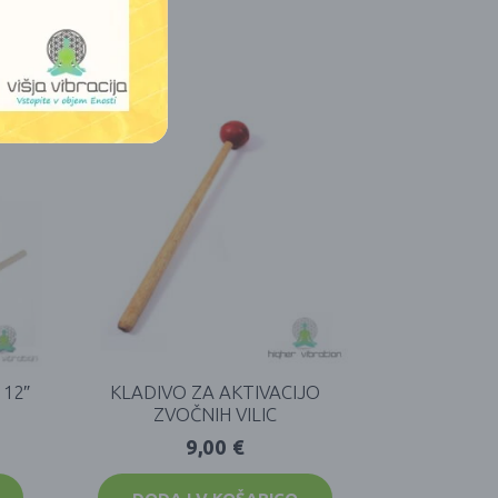
12″
KLADIVO ZA AKTIVACIJO
ZVOČNIH VILIC
9,00
€