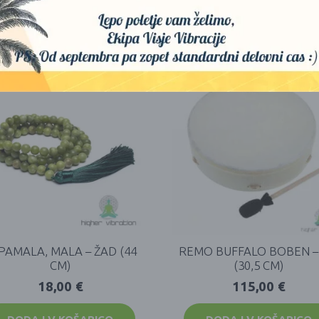
PAMALA, MALA – ŽAD (44
REMO BUFFALO BOBEN – 
CM)
(30,5 CM)
18,00
€
115,00
€