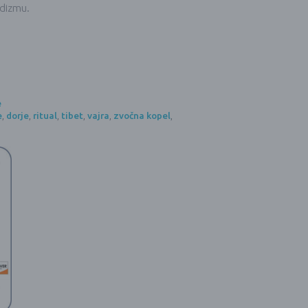
udizmu.
e
e
,
dorje
,
ritual
,
tibet
,
vajra
,
zvočna kopel
,