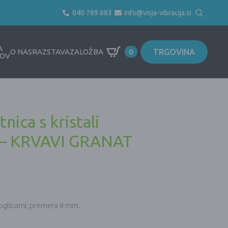
040 789 683
info@visja-vibracija.si
Search
for:
A
TRGOVINA
O NAS
RAZSTAVA
ZALOŽBA
0
OV
nica s kristali
) – KRVAVI GRANAT
kroglicami, premera 8 mm.