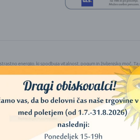
rastno energijo, ki spodbuja vitalnost, pogum in življenjsko moč. Ta 
repi odločnost ter pomaga pri uresničevanju ciljev.
cije in zaščite, saj naj bi pomagal premagovati dvome, krepiti samozav
no ravnovesje in poglablja povezanost – tako s sabo kot z drugimi.
č – popoln spremljevalec za vse, ki želijo v svoje življenje vnesti več
m, ima spremljajočo oznako, ki pripoveduje
o tradicionalnih koristih
primer odločijo za nežen objem roževca, medtem ko je tigrovo oko prip