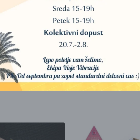
.
e z močjo dragih kamnov domiselno oblikovane tako, da se raztegnejo i
ega elastičnega materiala, so modne in obljubljajo vzdržljivost, ki se