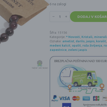
6 na zalogi
Energijska
zapestnica
DODAJ V KOŠAR
s
kristali
(okrogle,
8
Šifra:
15156
mm)
Kategorije:
* Novosti
,
Kristali, mineral
-
KRVAVI
Oznake:
ametist
,
darilo
,
jaspis
,
koralit
GRANAT
medeni kalcit
,
opalit
,
roža življenja
,
ro
količina
zapestnice
,
zeleni jaspis