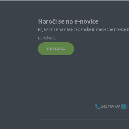
Naroči se na e-novice
Prijavite se na naše tedenske in mesečne novice i
ugodnosti
PRIJAVA
040 789 683
i