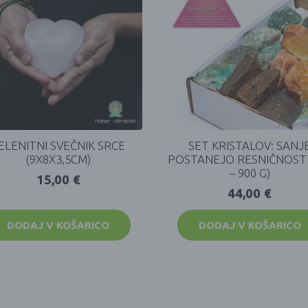
ELENITNI SVEČNIK SRCE
SET KRISTALOV: SANJ
(9X8X3,5CM)
POSTANEJO RESNIČNOST 
– 900 G)
15,00
€
44,00
€
DODAJ V KOŠARICO
DODAJ V KOŠARICO