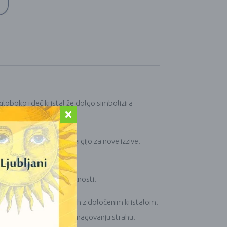
globoko rdeč kristal že dolgo simbolizira
est ter spodbujati energijo za nove izzive.
 strasti, poguma in odločnosti.
 in energijah
, povezanih z določenim kristalom.
ravljeno pomagati pri premagovanju strahu.