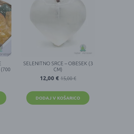
E
SELENITNO SRCE – OBESEK (3
(700
CM)
12,00
€
15,00
€
DODAJ V KOŠARICO