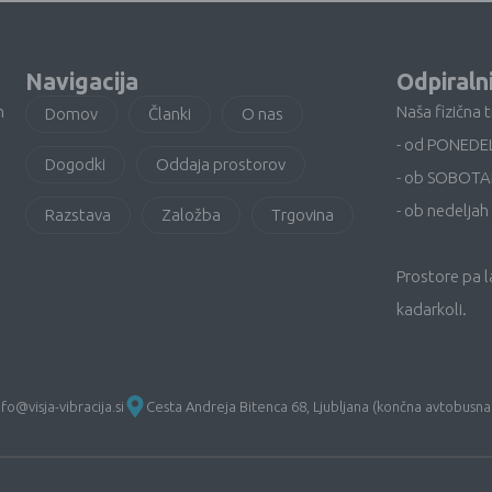
Navigacija
Odpiraln
n
Naša fizična 
Domov
Članki
O nas
- od PONEDE
Dogodki
Oddaja prostorov
- ob SOBOTA
- ob nedeljah 
Razstava
Založba
Trgovina
Prostore pa 
kadarkoli.
nfo@visja-vibracija.si
Cesta Andreja Bitenca 68, Ljubljana (končna avtobusna