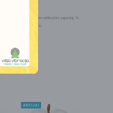
n udobno prilagodijo vsem velikostim zapestij. Te
 sčasoma ne bo poslabšala.
AKCIJA!