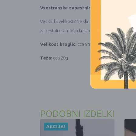
Vsestranske zapestnice za vsako zapestje
Vas skrbi velikost? Ne skrbite, saj so zapestnic
zapestnice z močjo kristalov, izdelane iz vrhunsk
Velikost kroglic
: cca 8mm
Teža:
cca 20g
PODOBNI IZDELKI
AKCIJA!