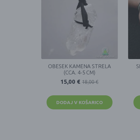
OBESEK KAMENA STRELA
S
(CCA. 4-5 CM)
15,00
€
18,00
€
DODAJ V KOŠARICO