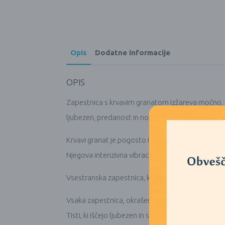
Opis
Dodatne informacije
OPIS
Zapestnica s krvavim granatom izžareva močno, st
ljubezen, predanost in notranji ogenj, hkrati pa k
Krvavi granat je pogosto izbran kot kamen motiva
Njegova intenzivna vibracija podpira tudi čustve
Vsestranska zapestnica, ki združuje eleganco in mo
Vsaka zapestnica, okrašena z značilnim kristalo
Tisti, ki iščejo ljubezen in spravo, se lahko na 