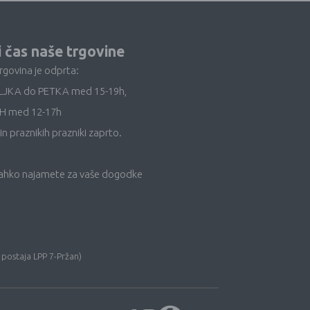
i čas naše trgovine
trgovina je odprta:
LJKA do PETKA med 15-19h,
H med 12-17h
in praznikih prazniki zaprto.
lahko najamete za vaše dogodke
 postaja LPP 7-Pržan)