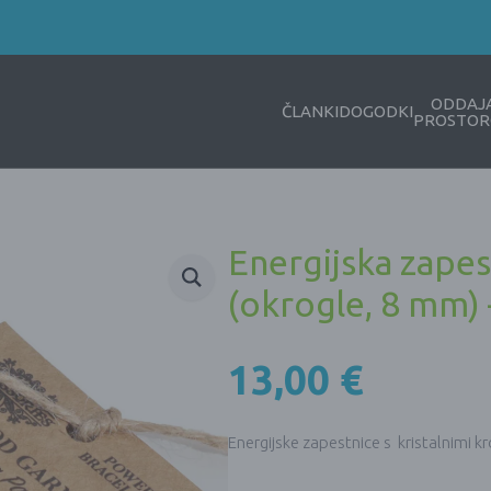
ODDAJ
ČLANKI
DOGODKI
PROSTOR
Energijska zapest
(okrogle, 8 mm
13,00
€
Energijske zapestnice s kristalnimi 