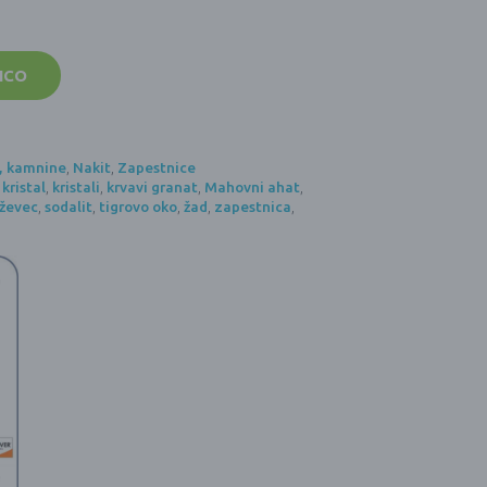
ICO
i, kamnine
,
Nakit
,
Zapestnice
,
kristal
,
kristali
,
krvavi granat
,
Mahovni ahat
,
ževec
,
sodalit
,
tigrovo oko
,
žad
,
zapestnica
,