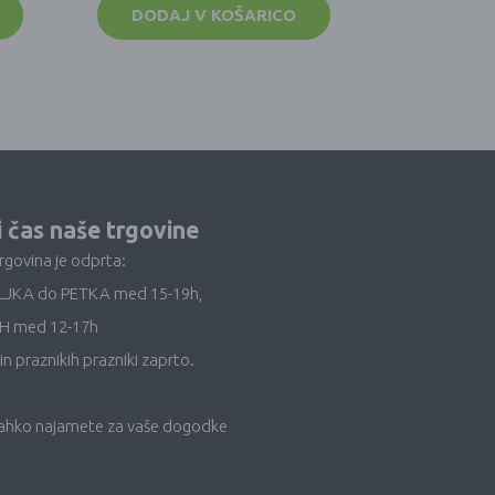
DODAJ V KOŠARICO
i čas naše trgovine
trgovina je odprta:
LJKA do PETKA med 15-19h,
H med 12-17h
in praznikih prazniki zaprto.
lahko najamete za vaše dogodke