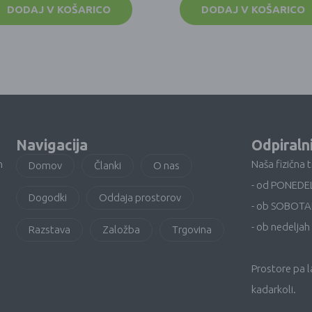
DODAJ V KOŠARICO
DODAJ V KOŠARICO
Navigacija
Odpiraln
n
Naša fizična 
Domov
Članki
O nas
- od PONEDE
Dogodki
Oddaja prostorov
- ob SOBOTA
- ob nedeljah 
Razstava
Založba
Trgovina
Prostore pa 
kadarkoli.