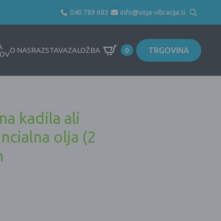
040 789 683
info@visja-vibracija.si
Search
for:
A
TRGOVINA
O NAS
RAZSTAVA
ZALOŽBA
0
OV
na kadila ali
ncialna olja (2
n