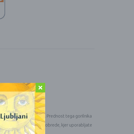
molo) in posodico za olja.
Prednost tega gorilnika
večko.
Zelo primeren za obrede, kjer uporabljate