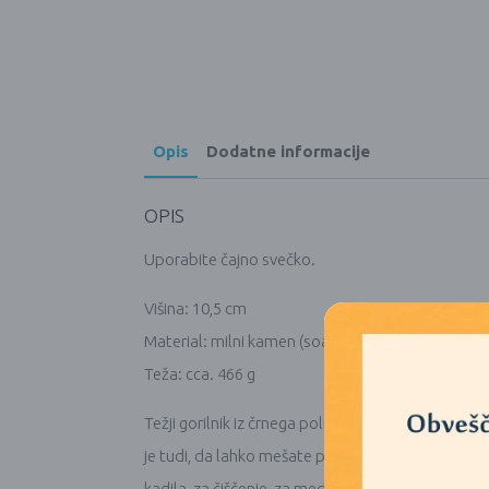
Opis
Dodatne informacije
OPIS
Uporabite čajno svečko.
Višina: 10,5 cm
Material: milni kamen (soapstone)
Teža: cca. 466 g
Težji gorilnik iz črnega poliranega milnega kamna
je tudi, da lahko mešate poljubno kombinacijo ka
kadila, za čiščenje, za meditacijo, posvetitve pr