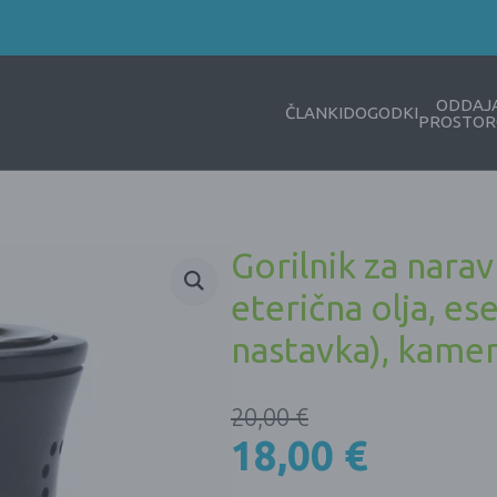
ODDAJ
ČLANKI
DOGODKI
PROSTOR
Gorilnik za narav
eterična olja, ese
nastavka), kame
20,00
€
18,00
€