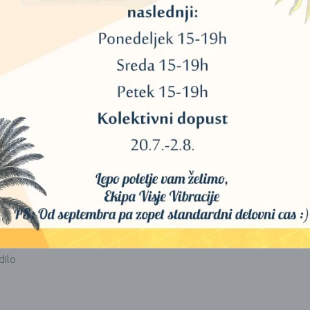
 premikajte in ne puščajte brez nadzora.
v
ncialnega olja. (Lahko tudi uporabite dišeči vosek, v tem primeru ne up
e:
dilo