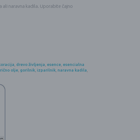
 ali naravna kadila. Uporabite čajno
oracija
,
drevo življenja
,
esence
,
esencialna
rično olje
,
gorilnik
,
izparilnik
,
naravna kadila
,