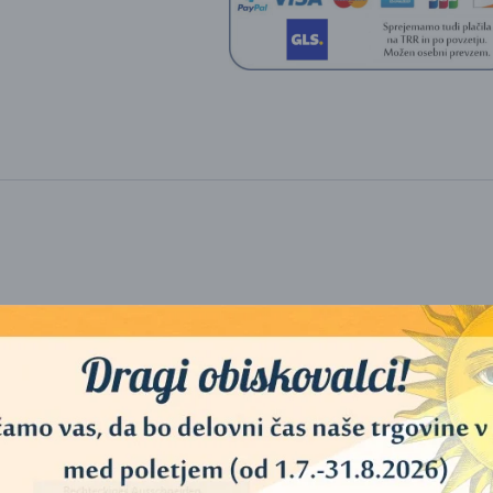
, dobra kvaliteta.
Ta gorilnik ima na voljo sito (za naravna kadila ali s
dila in smol.
Ne potrebujete oglja oz. ogljenih briketov, samo čajno s
ostorov…