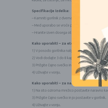
Specifikacije izdelka:
– Kamniti gorilnik z dvema nastavkoma
– Med uporabo se vroče površine ne dotikajte, ne
– Hranite izven dosega otrok in hišnih ljubljenčko
Kako uporabiti – za eterična olja:
1) V posodo gorilnika nalijte vodo
2) Vodi dodajte 3 do 8 kapljic eteričnega ali ese
3) Prižgite čajno svečko in jo postavite v gorilnik.
4) Uživajte v vonju.
Kako uporabiti – za naravna kadila ali smol
1) Na sito oziroma mrežico postavite naravno ka
3) Prižgite čajno svečko in jo postavite v gorilnik.
4) Uživajte v vonju.