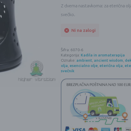
Z dvema nastavkoma: za eterična olja
svečko.
Ni na zalogi
Šifra:
6070-6
Kategorija:
Kadila in aromaterapija
Oznake:
ambient
,
ancient wisdom
,
dek
olja
,
esencialno olje
,
eterična olja
,
ete
svečnik