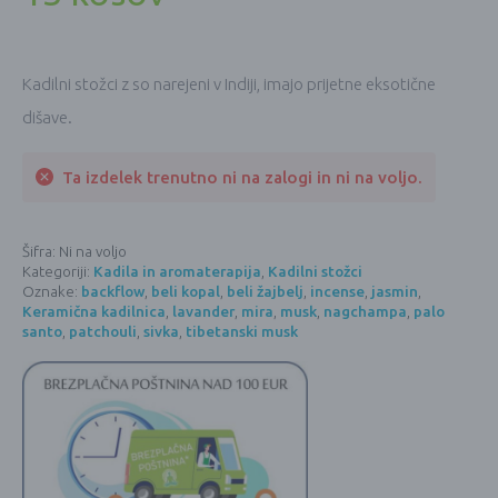
Kadilni stožci z so narejeni v Indiji, imajo prijetne eksotične
dišave.
Ta izdelek trenutno ni na zalogi in ni na voljo.
Šifra:
Ni na voljo
Kategoriji:
Kadila in aromaterapija
,
Kadilni stožci
Oznake:
backflow
,
beli kopal
,
beli žajbelj
,
incense
,
jasmin
,
Keramična kadilnica
,
lavander
,
mira
,
musk
,
nagchampa
,
palo
santo
,
patchouli
,
sivka
,
tibetanski musk