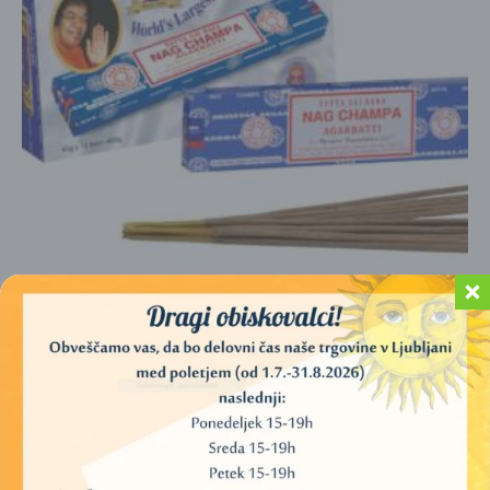
DIŠEČE PALČKE – NAG CHAMPA SAI BABA (SATYA)
2,50
€
DODAJ V KOŠARICO