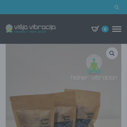
Search
for:
0