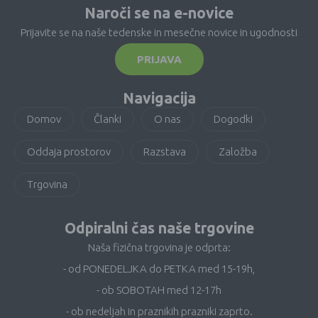
Naroči se na e-novice
Prijavite se na naše tedenske in mesečne novice in ugodnosti
PRIJAVA
Navigacija
Domov
Članki
O nas
Dogodki
Oddaja prostorov
Razstava
Založba
Trgovina
Odpiralni čas naše trgovine
Naša fizična trgovina je odprta:
- od PONEDELJKA do PETKA med 15-19h,
- ob SOBOTAH med 12-17h
- ob nedeljah in praznikih prazniki zaprto.