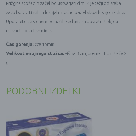
Prižgite stožec in začel bo ustvarjati dim, ki je težji od zraka,
zato bo v vrtincih in luknjah močno padel skozi luknjo na dnu.
Uporabite ga v enem od naših kadilnic za povratni tok, da
ustvarite očarljiv učinek.
Čas gorenja:
cca 15min
Velikost enojnega stožca:
višina 3 cm, premer 1 cm, teža 2
g.
PODOBNI IZDELKI