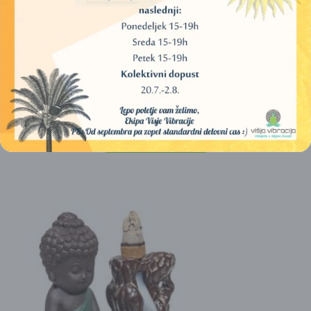
KERAMIČNA KADILNICA BACKFLOW – VELIKI ZMAJEV
BAZEN
28,00
€
DODAJ V KOŠARICO