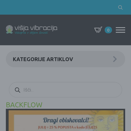
Search
for:
0
KATEGORIJE ARTIKLOV
Products
search
BACKFLOW