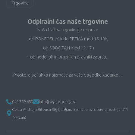
Trgovina
Odpiralni čas naše trgovine
Naša fizična trgovina je odprta:
- od PONEDELJKA do PETKA med 15-19h,
- ob SOBOTAH med 12-17h
- ob nedeljah in praznikih prazniki zaprto.
Prostore pa lahko najamete za vaše dogodke kadarkoli.
040 789 683
info@visja-vibracija.si
Cesta Andreja Bitenca 68, Ljubljana (končna avtobusna postaja LPP
7-Pržan)