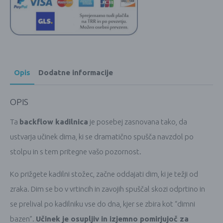
Opis
Dodatne informacije
OPIS
Ta
backflow kadilnica
je posebej zasnovana tako, da
ustvarja učinek dima, ki se dramatično spušča navzdol po
stolpu in s tem pritegne vašo pozornost.
Ko prižgete kadilni stožec, začne oddajati dim, ki je težji od
zraka. Dim se bo v vrtincih in zavojih spuščal skozi odprtino in
se prelival po kadilniku vse do dna, kjer se zbira kot “dimni
bazen”.
Učinek je osupljiv in izjemno pomirjujoč za