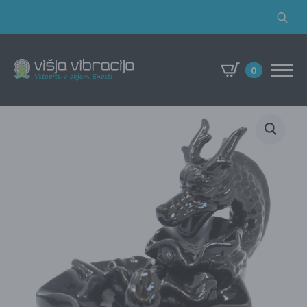
Search
for:
0