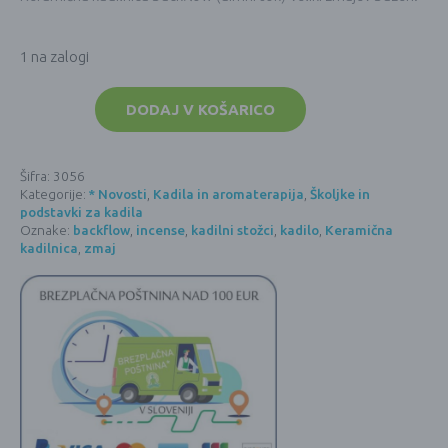
1 na zalogi
Keramična
kadilnica
DODAJ V KOŠARICO
backflow
-
VELIKI
ZMAJEV
Šifra:
3056
BAZEN
Kategorije:
* Novosti
,
Kadila in aromaterapija
,
Školjke in
količina
podstavki za kadila
Oznake:
backflow
,
incense
,
kadilni stožci
,
kadilo
,
Keramična
kadilnica
,
zmaj