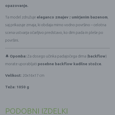
opazovanje.
Ta model združuje
eleganco zmajev
z
umirjenim bazenom
,
saj prikazuje zmaja, ki obdaja mirno vodno površino – celotna
scena ustvarja očarljivo predstavo, ko dim pada in pleše po
površini.
🔔
Opomba:
Za dosego učinka padajočega dima (
backflow
)
morate uporabljati
posebne backflow kadilne stožce
.
Velikost
: 20x16x17 cm
Teža: 1050 g
PODOBNI IZDELKI