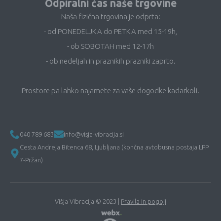
Odpiralni čas naše trgovine
Naša fizična trgovina je odprta:
- od PONEDELJKA do PETKA med 15-19h,
- ob SOBOTAH med 12-17h
- ob nedeljah in praznikih prazniki zaprto.
Prostore pa lahko najamete za vaše dogodke kadarkoli.
040 789 683
info@visja-vibracija.si
Cesta Andreja Bitenca 68, Ljubljana (končna avtobusna postaja LPP
7-Pržan)
Višja Vibracija © 2023 |
Pravila in pogoji