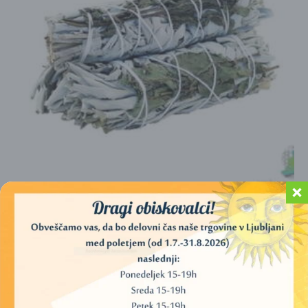
ŽAJBELJ BELI S PEPERMINTOM – 10 CM
11,00
€
DODAJ V KOŠARICO