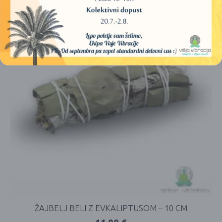
ŽAJBELJ BELI Z EVKALIPTUSOM – 10 CM