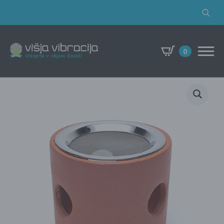
Search
for:
0